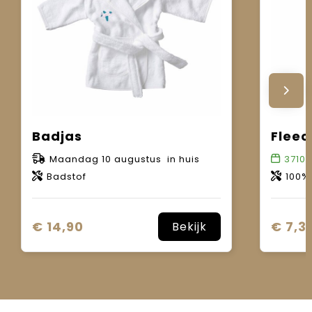
Badjas
Maandag 10 augustus in huis
3710
o
Badstof
100%
€ 14,90
€ 7,31
Bekijk