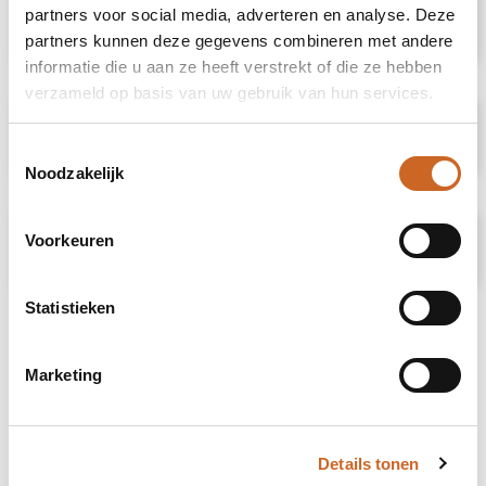
de maten S/M (100x53 cm) en L/XL (119x61
partners voor social media, adverteren en analyse. Deze
cm).
partners kunnen deze gegevens combineren met andere
informatie die u aan ze heeft verstrekt of die ze hebben
verzameld op basis van uw gebruik van hun services.
Specificaties
Toestemmingsselectie
Noodzakelijk
Voorkeuren
Prijsspecificaties
Statistieken
Marketing
Details tonen