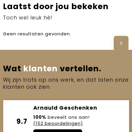
Laatst door jou bekeken
Toch wel leuk hé!
Geen resultaten gevonden.
Wat
klanten
vertellen.
Wij zijn trots op ons werk, en dat laten onze
klanten ook zien.
Arnauld Geschenken
100%
beveelt ons aan!
9.7
(152 beoordelingen)