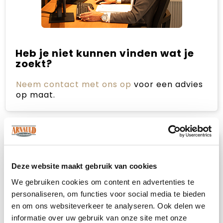
Heb je niet kunnen vinden wat je
zoekt?
Neem contact met ons op
voor een advies
op maat.
Omschrijving
Deze website maakt gebruik van cookies
Hul je in zachte luxe en voel je extra
We gebruiken cookies om content en advertenties te
comfortabel in deze Sophie Muval badjas in
kimono stijl. Te gebruiken als ochtendjas of
personaliseren, om functies voor social media te bieden
gewoon om lekker overdag in te relaxen.
en om ons websiteverkeer te analyseren. Ook delen we
Gemaakt van 100% katoen en beschikbaar in
informatie over uw gebruik van onze site met onze