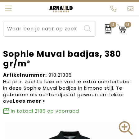
0
0
Relatiegeschenken
Beurs en Evenementen
Arnauld Kerstpakketten
Ons team
Sportkleding
Brievenbuspakketten
MijnEigenKadootje
Contact
Sophie Muval badjas, 380
gr/m²
Werkkleding
Carnaval
Blogs
Artikelnummer:
910.21306
Kleding en textiel
Dag van de Zorg
Hul je in zachte luxe en voel je extra comfortabel
in deze Sophie Muval badjas in kimono stijl. Te
Tassen
Kerstartikelen
gebruiken als ochtendjas of gewoon om lekker
ove
Kerstpakketten
In totaal
2186
op voorraad
Kraamcadeaus
Pasen