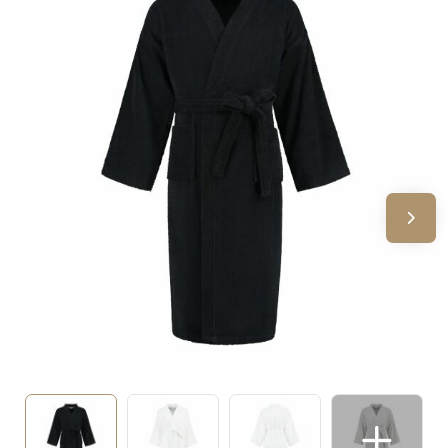
Sinterklaas
Verjaardagen
Voetbal, EK en WK
Voor de bouw
Zomergeschenken
Zomerpakketten