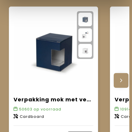
Verpakking mok met venster
50603
op voorraad
10914
Cardboard
Card