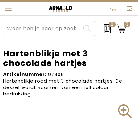
0
0
Relatiegeschenken
Beurs en Evenementen
Arnauld Kerstpakketten
Ons team
Sportkleding
Brievenbuspakketten
MijnEigenKadootje
Contact
Hartenblikje met 3
chocolade hartjes
Werkkleding
Carnaval
Blogs
Artikelnummer:
97405
Kleding en textiel
Dag van de Zorg
Hartenblikje rood met 3 chocolade hartjes. De
deksel wordt voorzien van een full colour
Tassen
Kerstartikelen
bedrukking.
Kerstpakketten
Kraamcadeaus
Pasen