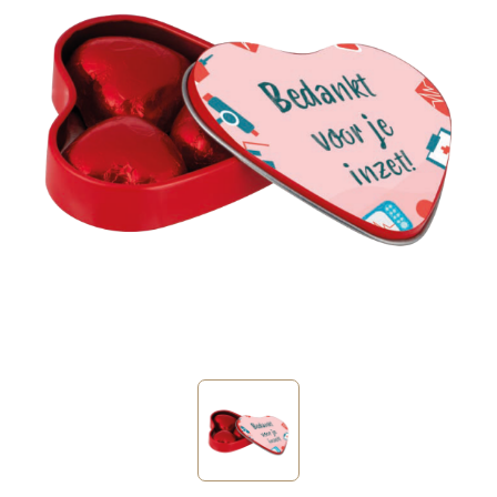
Sinterklaas
Verjaardagen
Voetbal, EK en WK
Voor de bouw
Zomergeschenken
Zomerpakketten