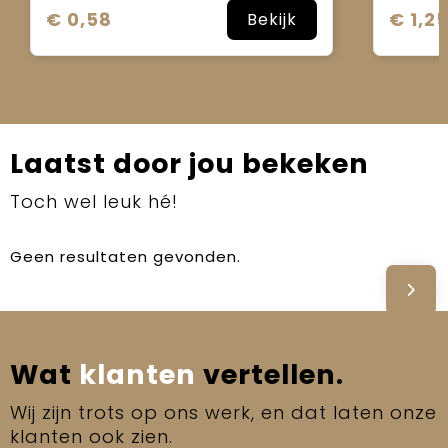
€ 0,58
€ 1,2
Bekijk
Laatst door jou bekeken
Toch wel leuk hé!
Geen resultaten gevonden.
Wat
klanten
vertellen.
Wij zijn trots op ons werk, en dat laten onze
klanten ook zien.