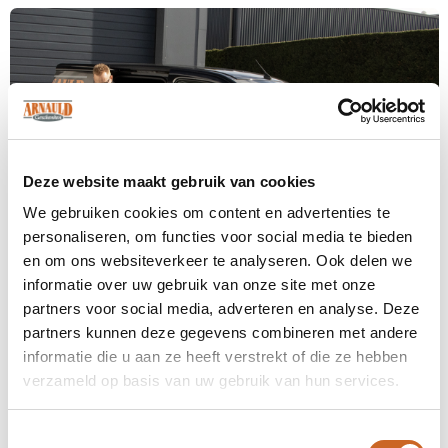
Deze website maakt gebruik van cookies
We gebruiken cookies om content en advertenties te
personaliseren, om functies voor social media te bieden
en om ons websiteverkeer te analyseren. Ook delen we
informatie over uw gebruik van onze site met onze
partners voor social media, adverteren en analyse. Deze
Levertijden in overleg
partners kunnen deze gegevens combineren met andere
informatie die u aan ze heeft verstrekt of die ze hebben
Bij ons staat klanttevredenheid centraal. Daarom
verzameld op basis van uw gebruik van hun services.
hanteren we geen vaste levertijden, maar
stemmen we deze altijd in overleg met jou af. Zo
zorgen we ervoor dat de planning aansluit op jouw
Toestemmingsselectie