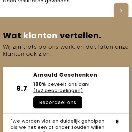
Geen resultaten gevonden.
Wat
klanten
vertellen.
Wij zijn trots op ons werk, en dat laten onze
klanten ook zien.
Arnauld Geschenken
100%
beveelt ons aan!
9.7
(152 beoordelingen)
Beoordeel ons
"We worden vlot en duidelijk geholpen
9
als we het een of ander zouden willen