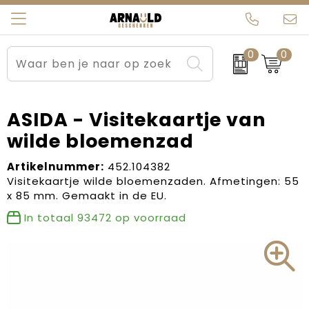
0
0
Relatiegeschenken
Beurs en Evenementen
Arnauld Kerstpakketten
Ons team
Sportkleding
Brievenbuspakketten
MijnEigenKadootje
Contact
ASIDA - Visitekaartje van
wilde bloemenzad
Werkkleding
Carnaval
Blogs
Artikelnummer:
452.104382
Kleding en textiel
Dag van de Zorg
Visitekaartje wilde bloemenzaden. Afmetingen: 55
x 85 mm. Gemaakt in de EU.
Tassen
Kerstartikelen
In totaal
93472
op voorraad
Kerstpakketten
Kraamcadeaus
Pasen