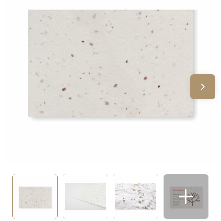
Sinterklaas
Verjaardagen
Voetbal, EK en WK
Voor de bouw
Zomergeschenken
Zomerpakketten