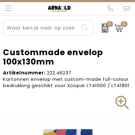
0
0
Relatiegeschenken
Beurs en Evenementen
Arnauld Kerstpakketten
Ons team
Sportkleding
Brievenbuspakketten
MijnEigenKadootje
Contact
Custommade envelop
100x130mm
Werkkleding
Carnaval
Blogs
Artikelnummer:
222.46237
Kleding en textiel
Dag van de Zorg
Kartonnen envelop met custom-made full-colour
bedrukking geschikt voor Xoopar LT41000 / LT41801
Tassen
Kerstartikelen
Kerstpakketten
Kraamcadeaus
Pasen