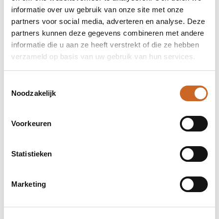
informatie over uw gebruik van onze site met onze
partners voor social media, adverteren en analyse. Deze
partners kunnen deze gegevens combineren met andere
informatie die u aan ze heeft verstrekt of die ze hebben
verzameld op basis van uw gebruik van hun services.
Toestemmingsselectie
Noodzakelijk
Voorkeuren
Levertijden in overleg
Statistieken
Bij ons staat klanttevredenheid centraal. Daarom
hanteren we geen vaste levertijden, maar
stemmen we deze altijd in overleg met jou af. Zo
Marketing
zorgen we ervoor dat de planning aansluit op jouw
wensen en behoeften, en kunnen we eventuele
bijzonderheden of spoedaanvragen tijdig
bespreken.