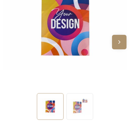
Sinterklaas
Verjaardagen
Voetbal, EK en WK
Voor de bouw
Zomergeschenken
Zomerpakketten