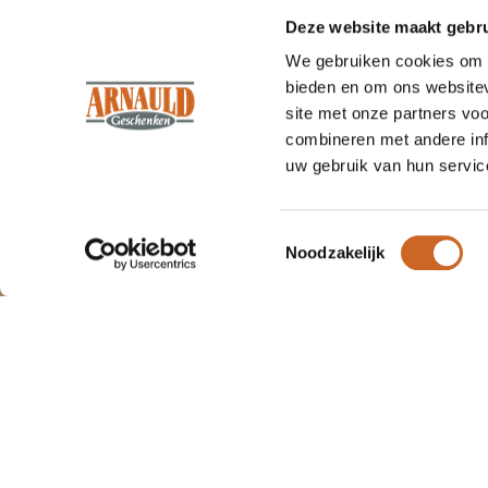
Deze website maakt gebru
We gebruiken cookies om c
bieden en om ons websitev
site met onze partners vo
combineren met andere inf
uw gebruik van hun servic
Om onze webshop goed te laten
Wat
klanten
vertellen.
functioneren maken wij gebruik van
Wij zijn trots op ons werk, en dat lat
cookies.
Toestemmingsselectie
Noodzakelijk
"We 
Arnauld
duide
Geschenken
we h
zoude
100%
beveelt ons
9.7
aansc
aan!
(152 beoordelingen)
Joo
Beoordeel ons
okto