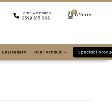
0
Laten we bellen
Offerte
0599 615 665
Speciaal produ
Bestsellers
Over Arnauld