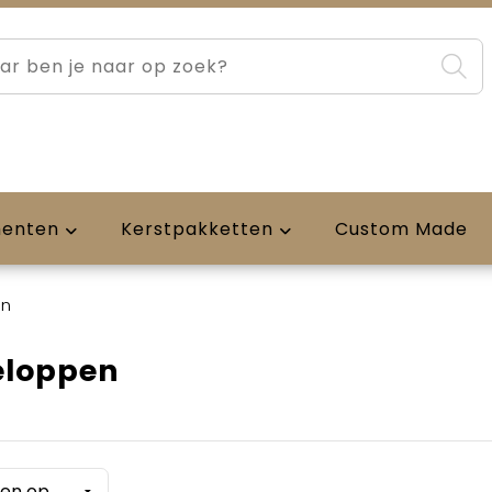
menten
Kerstpakketten
Custom Made
en
eloppen