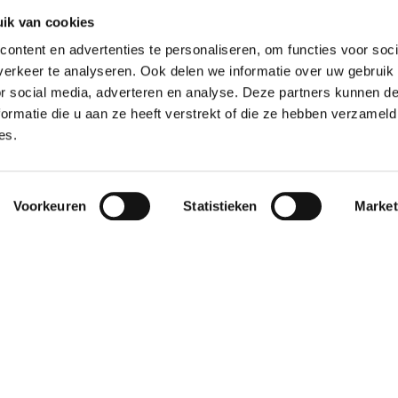
ik van cookies
ontent en advertenties te personaliseren, om functies voor soci
erkeer te analyseren. Ook delen we informatie over uw gebruik
or social media, adverteren en analyse. Deze partners kunnen 
ormatie die u aan ze heeft verstrekt of die ze hebben verzameld
es.
Weigeren
en onze klanten ook zien.
Voorkeuren
Statistieken
Market
worden vlot en
"De samenwerking
9
lijk geholpen als
bevalt uitstekend. Het
et een of ander
contact is altijd
n willen
persoonlijk en prettig
haffen."
– je merkt dat ze éc..."
p Robertus
Janet
16
16 oktober
ber 2025
2025