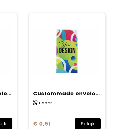
Custommade envelop 100x130mm
Custommade envelop 100x210mm
Paper
€ 0,51
ijk
Bekijk