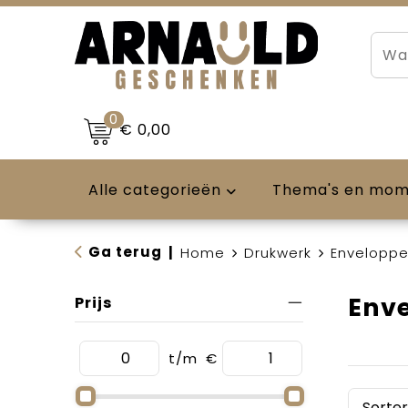
0
€ 0,00
Alle categorieën
Thema's en mo
Ga terug
|
Home
Drukwerk
Envelopp
Env
Prijs
t/m
€