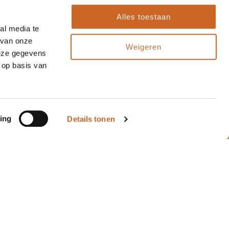
Alles toestaan
al media te
 van onze
Weigeren
deze gegevens
 op basis van
ing
Details tonen
"Sinds enkele jaren
10
10
maken wij gebruik van
de diensten van
Arnauld, zowel voor
kerstpakketten als
ande..."
Ineke
16 oktober