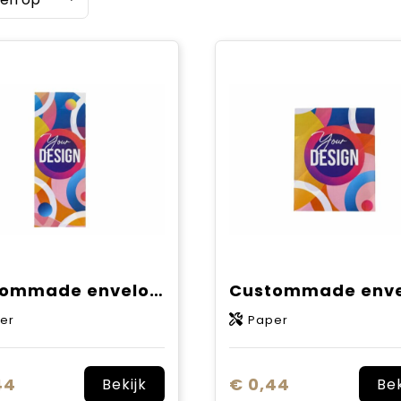
Custommade envelop 75x200mm
er
Paper
44
€ 0,44
Bekijk
Bek