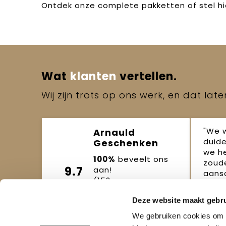
Ontdek onze
complete pakketten
of
stel h
Wat
klanten
vertellen.
Wij zijn trots op ons werk, en dat lat
"We 
Arnauld
duide
Geschenken
we h
100%
beveelt ons
zoude
9.7
aan!
aansc
(152
beoordelingen)
Joo
Deze website maakt gebru
Beoordeel ons
okto
We gebruiken cookies om c