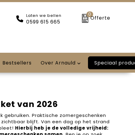
0
Laten we bellen
Offerte
0599 615 665
Speciaal produ
Bestsellers
Over Arnauld
ket van 2026
jk gebruiken. Praktische zomergeschenken
zichtbaar blijft. Van een dag op het strand
pleet!
Hierbij heb je de volledige vrijheid:
 zomergeschenken samen.
Ben je op zoek