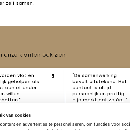
ier zelf samen
.
en onze klanten ook zien.
worden vlot en
"De samenwerking
9
lijk geholpen als
bevalt uitstekend. Het
et een of ander
contact is altijd
n willen
persoonlijk en prettig
haffen."
– je merkt dat ze éc..."
p Robertus
Janet
16
16 oktober
ik van cookies
ber 2025
2025
ontent en advertenties te personaliseren, om functies voor soci