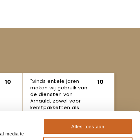
"Sinds enkele jaren
10
10
maken wij gebruik van
de diensten van
Arnauld, zowel voor
kerstpakketten als
ande..."
Ineke
16 oktober
Alles toestaan
2025
al media te