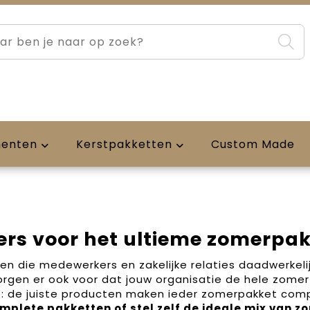
menten
Kerstpakketten
Custom Made
ers voor het ultieme zomerpak
n die medewerkers en zakelijke relaties daadwerkeli
orgen er ook voor dat jouw organisatie de hele zomer 
e: de juiste producten maken ieder zomerpakket com
omplete pakketten of stel zelf de ideale mix van