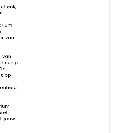
schenk,
at
arium
e
er van
g van
n schip
 De
at op
oonheid
rium
eel
t jouw