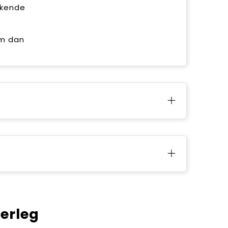
kkende
em dan
verleg