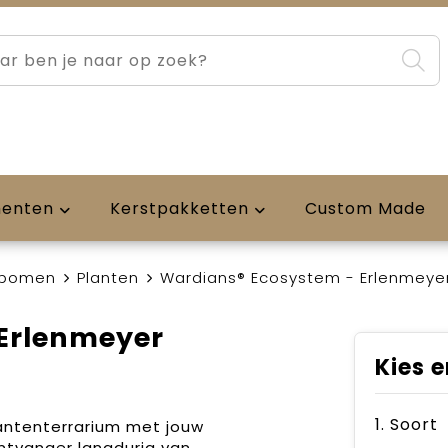
menten
Kerstpakketten
Custom Made
 bomen
Planten
Wardians® Ecosystem - Erlenmeyer
Erlenmeyer
Kies e
1. Soort
lantenterrarium met jouw
ontvanger langdurig van