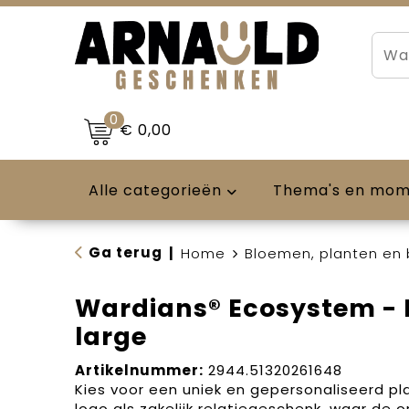
0
€ 0,00
Alle categorieën
Thema's en mo
Ga terug
|
Home
Bloemen, planten en
Wardians® Ecosystem - 
large
Artikelnummer:
2944.51320261648
Kies voor een uniek en gepersonaliseerd p
logo als zakelijk relatiegeschenk, waar de 