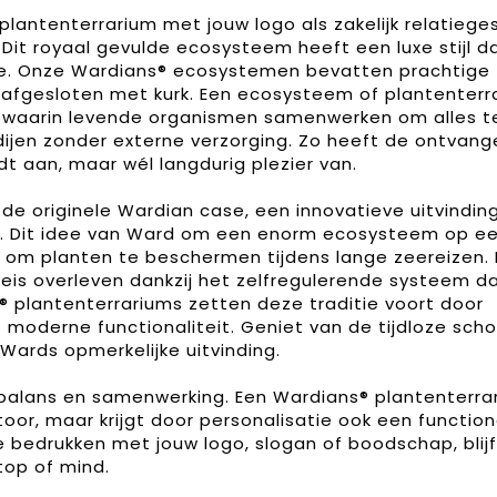
plantenterrarium met jouw logo als zakelijk relatiege
Dit royaal gevulde ecosysteem heeft een luxe stijl d
ume. Onze Wardians® ecosystemen bevatten prachtige
, afgesloten met kurk. Een ecosysteem of plantenterr
p waarin levende organismen samenwerken om alles t
dijen zonder externe verzorging. Zo heeft de ontvang
t aan, maar wél langdurig plezier van.
e originele Wardian case, een innovatieve uitvindin
. Dit idee van Ward om een enorm ecosysteem op ee
 om planten te beschermen tijdens lange zeereizen.
reis overleven dankzij het zelfregulerende systeem d
 plantenterrariums zetten deze traditie voort door
 moderne functionaliteit. Geniet van de tijdloze sch
Wards opmerkelijke uitvinding.
balans en samenwerking. Een Wardians® plantenterra
ntoor, maar krijgt door personalisatie ook een function
te bedrukken met jouw logo, slogan of boodschap, blijf
top of mind.