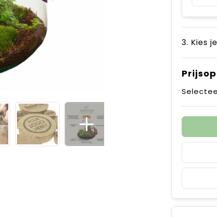
3. Kies j
Prijso
Selectee