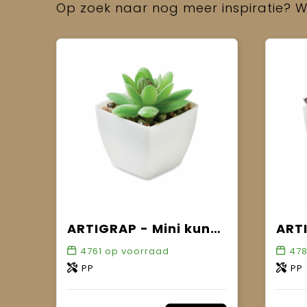
Op zoek naar nog meer inspiratie? Wi
ARTIGRAP - Mini kunstplant
4761
op voorraad
47
PP
PP