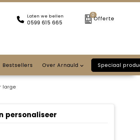
0
Laten we bellen
Offerte
0599 615 665
Speciaal produ
Bestsellers
Over Arnauld
 large
n personaliseer