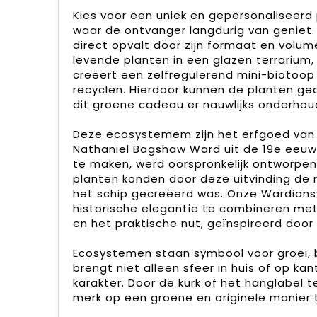
Kies voor een uniek en gepersonaliseerd 
waar de ontvanger langdurig van geniet. 
direct opvalt door zijn formaat en vol
levende planten in een glazen terrarium
creëert een zelfregulerend mini-biotoo
recyclen. Hierdoor kunnen de planten ge
dit groene cadeau er nauwlijks onderhoud
Deze ecosystemem zijn het erfgoed van d
Nathaniel Bagshaw Ward uit de 19e eeuw
te maken, werd oorspronkelijk ontworpen
planten konden door deze uitvinding de 
het schip gecreëerd was. Onze Wardians®
historische elegantie te combineren met
en het praktische nut, geïnspireerd door 
Ecosystemen staan symbool voor groei, 
brengt niet alleen sfeer in huis of op ka
karakter. Door de kurk of het hanglabel 
merk op een groene en originele manier 