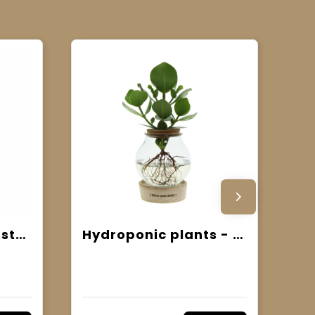
ARTILOE - Mini kunstplant
Hydroponic plants - Glass with LED light in giftbox