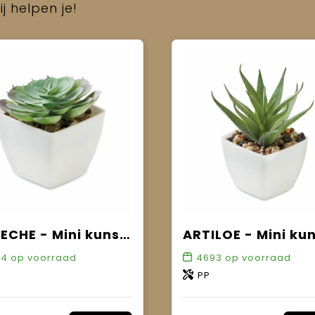
j helpen je!
ARTIECHE - Mini kunstplant
84
op voorraad
4693
op voorraad
PP