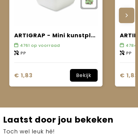
ARTIGRAP - Mini kunstplant
4761
op voorraad
4784
PP
PP
€ 1,83
€ 1,8
Bekijk
Laatst door jou bekeken
Toch wel leuk hé!