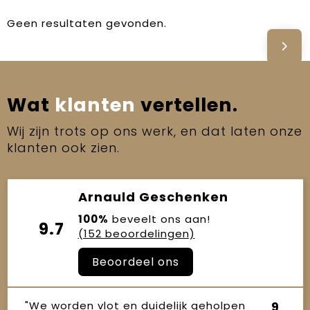
Geen resultaten gevonden.
Wat
klanten
vertellen.
Wij zijn trots op ons werk, en dat laten onze
klanten ook zien.
Arnauld Geschenken
100%
beveelt ons aan!
9.7
(152 beoordelingen)
Beoordeel ons
"We worden vlot en duidelijk geholpen
9