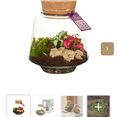
Sinterklaas
Verjaardagen
Voetbal, EK en WK
Voor de bouw
Zomergeschenken
Zomerpakketten