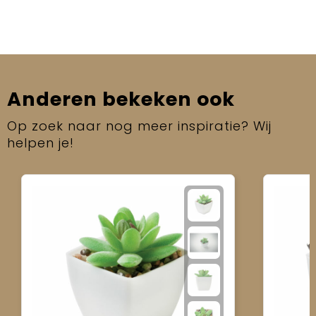
Anderen bekeken ook
Op zoek naar nog meer inspiratie? Wij
helpen je!