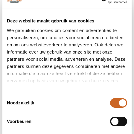
Ecosystemen staan symbool voor groei,
balans en samenwerking. Een Wardians®
plantenterrarium brengt niet alleen sfeer in
Deze website maakt gebruik van cookies
huis of op kantoor, maar krijgt door
personalisatie ook een functioneel karakter.
We gebruiken cookies om content en advertenties te
Door de kurk of het hanglabel te bedrukken
personaliseren, om functies voor social media te bieden
met jouw logo, slogan of boodschap, blijft
en om ons websiteverkeer te analyseren. Ook delen we
jouw merk op een groene en originele manier
informatie over uw gebruik van onze site met onze
top of mind.
partners voor social media, adverteren en analyse. Deze
partners kunnen deze gegevens combineren met andere
De luxe en beschermende giftbox maakt het
cadeau helemaal af en zorgt voor een
informatie die u aan ze heeft verstrekt of die ze hebben
indrukwekkende unboxing-ervaring – voor
verzameld op basis van uw gebruik van hun services.
zowel de gever als de ontvanger.
Toestemmingsselectie
Heeft u vragen over dit product, de
Noodzakelijk
gewenste personalisatie of eventuele
verpakkingen? Neem dan gerust contact met
ons op.
Voorkeuren