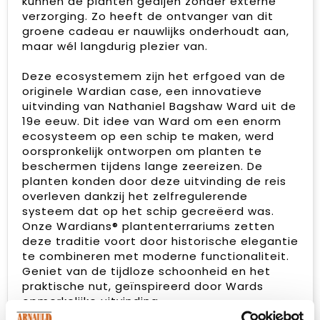
kunnen de planten gedijen zonder externe
verzorging. Zo heeft de ontvanger van dit
groene cadeau er nauwlijks onderhoudt aan,
maar wél langdurig plezier van.
Deze ecosystemem zijn het erfgoed van de
originele Wardian case, een innovatieve
uitvinding van Nathaniel Bagshaw Ward uit de
19e eeuw. Dit idee van Ward om een enorm
ecosysteem op een schip te maken, werd
oorspronkelijk ontworpen om planten te
beschermen tijdens lange zeereizen. De
planten konden door deze uitvinding de reis
overleven dankzij het zelfregulerende
systeem dat op het schip gecreëerd was.
Onze Wardians® plantenterrariums zetten
deze traditie voort door historische elegantie
te combineren met moderne functionaliteit.
Geniet van de tijdloze schoonheid en het
praktische nut, geïnspireerd door Wards
opmerkelijke uitvinding.