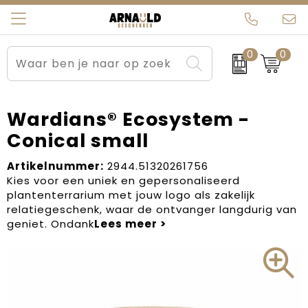
0
0
Relatiegeschenken
Beurs en Evenementen
Arnauld Kerstpakketten
Ons team
Sportkleding
Brievenbuspakketten
MijnEigenKadootje
Contact
Wardians® Ecosystem -
Conical small
Werkkleding
Carnaval
Blogs
Artikelnummer:
2944.51320261756
Kleding en textiel
Dag van de Zorg
Kies voor een uniek en gepersonaliseerd
plantenterrarium met jouw logo als zakelijk
Tassen
Kerstartikelen
relatiegeschenk, waar de ontvanger langdurig van
geniet. Ondank
Kerstpakketten
Kraamcadeaus
Pasen