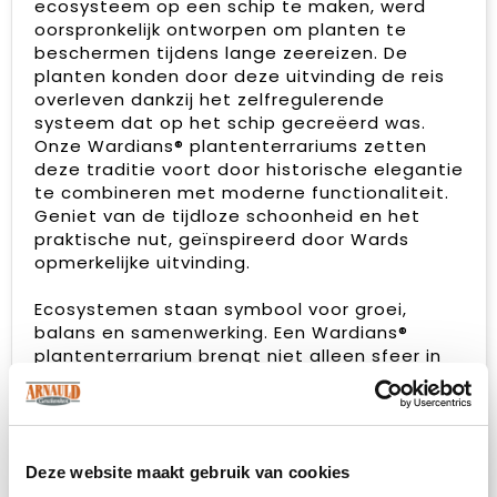
ecosysteem op een schip te maken, werd
oorspronkelijk ontworpen om planten te
beschermen tijdens lange zeereizen. De
planten konden door deze uitvinding de reis
overleven dankzij het zelfregulerende
systeem dat op het schip gecreëerd was.
Onze Wardians® plantenterrariums zetten
deze traditie voort door historische elegantie
te combineren met moderne functionaliteit.
Geniet van de tijdloze schoonheid en het
praktische nut, geïnspireerd door Wards
opmerkelijke uitvinding.
Ecosystemen staan symbool voor groei,
balans en samenwerking. Een Wardians®
plantenterrarium brengt niet alleen sfeer in
huis of op kantoor, maar krijgt door
personalisatie ook een functioneel karakter.
Door de kurk of het hanglabel te bedrukken
met jouw logo, slogan of boodschap, blijft
jouw merk op een groene en originele manier
Deze website maakt gebruik van cookies
top of mind.