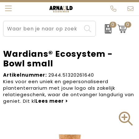
0
0
Relatiegeschenken
Beurs en Evenementen
Arnauld Kerstpakketten
Ons team
Sportkleding
Brievenbuspakketten
MijnEigenKadootje
Contact
Wardians® Ecosystem -
Bowl small
Werkkleding
Carnaval
Blogs
Artikelnummer:
2944.51320261640
Kleding en textiel
Dag van de Zorg
Kies voor een uniek en gepersonaliseerd
plantenterrarium met jouw logo als zakelijk
Tassen
Kerstartikelen
relatiegeschenk, waar de ontvanger langdurig van
geniet. Dit kl
Kerstpakketten
Kraamcadeaus
Pasen