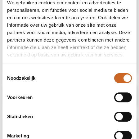
We gebruiken cookies om content en advertenties te
personaliseren, om functies voor social media te bieden
De luxe en beschermende giftbox maakt het
en om ons websiteverkeer te analyseren. Ook delen we
cadeau helemaal af en zorgt voor een
informatie over uw gebruik van onze site met onze
indrukwekkende unboxing-ervaring – voor
zowel de gever als de ontvanger.
partners voor social media, adverteren en analyse. Deze
partners kunnen deze gegevens combineren met andere
Heeft u vragen over dit product, de
informatie die u aan ze heeft verstrekt of die ze hebben
gewenste personalisatie of eventuele
verzameld op basis van uw gebruik van hun services.
verpakkingen? Neem dan gerust contact met
ons op.
Toestemmingsselectie
Noodzakelijk
Specificaties
Voorkeuren
Statistieken
Prijsspecificaties
Marketing