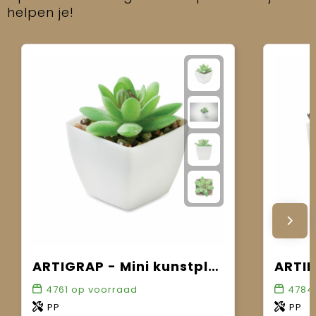
helpen je!
ARTIGRAP - Mini kunstplant
4761
op voorraad
4784
PP
PP