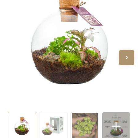
Sinterklaas
Verjaardagen
Voetbal, EK en WK
Voor de bouw
Zomergeschenken
Zomerpakketten