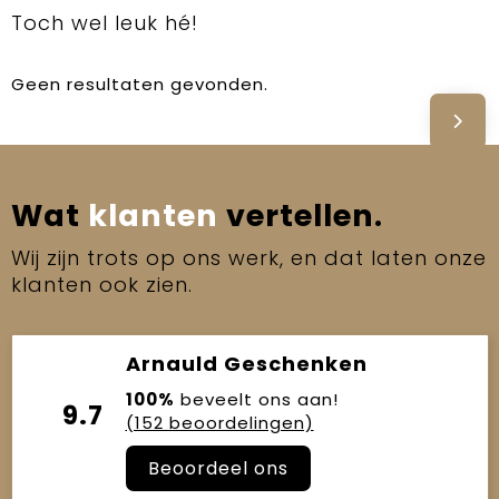
Toch wel leuk hé!
Geen resultaten gevonden.
Wat
klanten
vertellen.
Wij zijn trots op ons werk, en dat laten onze
klanten ook zien.
Arnauld Geschenken
100%
beveelt ons aan!
9.7
(152 beoordelingen)
Beoordeel ons