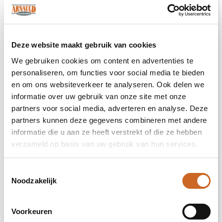
opmerkelijke uitvinding.
Ecosystemen staan symbool voor groei,
balans en samenwerking. Een Wardians®
Deze website maakt gebruik van cookies
plantenterrarium brengt niet alleen sfeer in
huis of op kantoor, maar krijgt door
We gebruiken cookies om content en advertenties te
personalisatie ook een functioneel karakter.
personaliseren, om functies voor social media te bieden
Door de kurk of het hanglabel te bedrukken
en om ons websiteverkeer te analyseren. Ook delen we
met jouw logo, slogan of boodschap, blijft
informatie over uw gebruik van onze site met onze
jouw merk op een groene en originele manier
partners voor social media, adverteren en analyse. Deze
top of mind.
partners kunnen deze gegevens combineren met andere
De luxe en beschermende giftbox maakt het
informatie die u aan ze heeft verstrekt of die ze hebben
cadeau helemaal af en zorgt voor een
verzameld op basis van uw gebruik van hun services.
indrukwekkende unboxing-ervaring – voor
zowel de gever als de ontvanger.
Toestemmingsselectie
Noodzakelijk
Heeft u vragen over dit product, de
gewenste personalisatie of eventuele
verpakkingen? Neem dan gerust contact met
Voorkeuren
ons op.