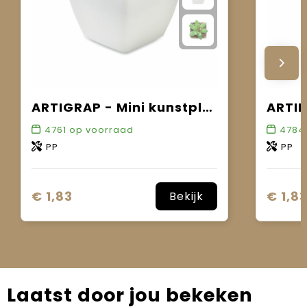
ARTIGRAP - Mini kunstplant
4761
op voorraad
4784
PP
PP
€ 1,83
€ 1,8
Bekijk
Laatst door jou bekeken