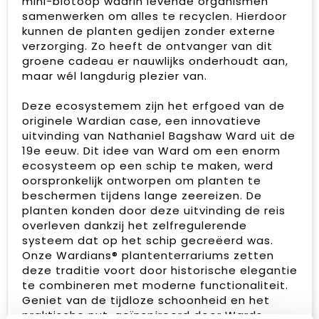
mini-biotoop waarin levende organismen
samenwerken om alles te recyclen. Hierdoor
kunnen de planten gedijen zonder externe
verzorging. Zo heeft de ontvanger van dit
groene cadeau er nauwlijks onderhoudt aan,
maar wél langdurig plezier van.
Deze ecosystemem zijn het erfgoed van de
originele Wardian case, een innovatieve
uitvinding van Nathaniel Bagshaw Ward uit de
19e eeuw. Dit idee van Ward om een enorm
ecosysteem op een schip te maken, werd
oorspronkelijk ontworpen om planten te
beschermen tijdens lange zeereizen. De
planten konden door deze uitvinding de reis
overleven dankzij het zelfregulerende
systeem dat op het schip gecreëerd was.
Onze Wardians® plantenterrariums zetten
deze traditie voort door historische elegantie
te combineren met moderne functionaliteit.
Geniet van de tijdloze schoonheid en het
praktische nut, geïnspireerd door Wards