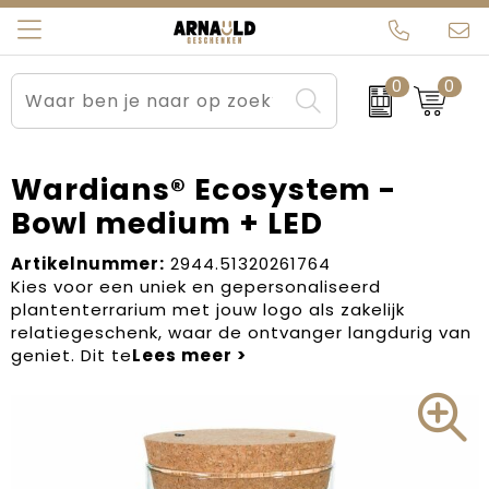
0
0
Relatiegeschenken
Beurs en Evenementen
Arnauld Kerstpakketten
Ons team
Sportkleding
Brievenbuspakketten
MijnEigenKadootje
Contact
Wardians® Ecosystem -
Bowl medium + LED
Werkkleding
Carnaval
Blogs
Artikelnummer:
2944.51320261764
Kleding en textiel
Dag van de Zorg
Kies voor een uniek en gepersonaliseerd
plantenterrarium met jouw logo als zakelijk
Tassen
Kerstartikelen
relatiegeschenk, waar de ontvanger langdurig van
geniet. Dit te
Kerstpakketten
Kraamcadeaus
Pasen