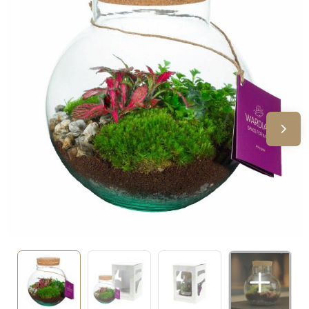
Sinterklaas
Verjaardagen
Voetbal, EK en WK
Voor de bouw
Zomergeschenken
Zomerpakketten