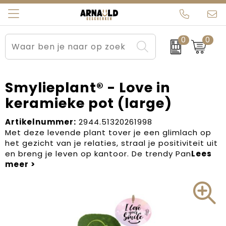
0
0
Relatiegeschenken
Beurs en Evenementen
Arnauld Kerstpakketten
Ons team
Sportkleding
Brievenbuspakketten
MijnEigenKadootje
Contact
Smylieplant® - Love in
keramieke pot (large)
Werkkleding
Carnaval
Blogs
Artikelnummer:
2944.51320261998
Kleding en textiel
Dag van de Zorg
Met deze levende plant tover je een glimlach op
het gezicht van je relaties, straal je positiviteit uit
Tassen
Kerstartikelen
en breng je leven op kantoor. De trendy Pan
Kerstpakketten
Kraamcadeaus
Pasen