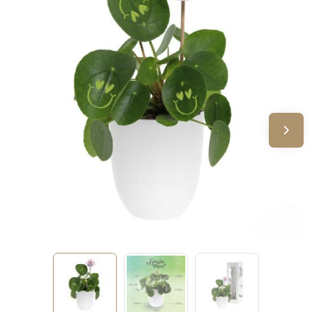
Sinterklaas
Verjaardagen
Voetbal, EK en WK
Voor de bouw
Zomergeschenken
Zomerpakketten