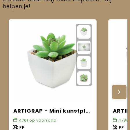
helpen je!
ARTIGRAP - Mini kunstplant
4761
op voorraad
4786
PP
PP