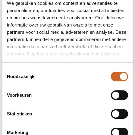
lachen goed zijn voor de gezondheid.
We gebruiken cookies om content en advertenties te
Wanneer deze plant voldoende water en licht
personaliseren, om functies voor social media te bieden
krijgt, kan hij heel lang meegaan. De smileys
en om ons websiteverkeer te analyseren. Ook delen we
en logo's blijven op de plant staan, tenzij het
informatie over uw gebruik van onze site met onze
blad waarop ze staan afvalt. Dit is een
partners voor social media, adverteren en analyse. Deze
normaal verschijnsel bij planten, maar dit kan
partners kunnen deze gegevens combineren met andere
wel enige tijd duren.
informatie die u aan ze heeft verstrekt of die ze hebben
Het is uiteraard mogelijk om de Smylieplant®
verzameld op basis van uw gebruik van hun services.
te personaliseren met jouw logo of ontwerp.
Dankzij onze speciale technieken heeft het
Toestemmingsselectie
aanbrengen van de smileys of logo's geen
Noodzakelijk
invloed op de levensduur. Hiermee kun je jouw
logo, slogan of boodschap laten schitteren
op één of alle bladeren van de Smylieplant®,
Voorkeuren
wat een unieke indruk achterlaat. Bovendien
bieden we ook de mogelijkheid om het
plantlabel te personaliseren, de plantenpot
Statistieken
te bedrukken of een gepersonaliseerd kaartje
bij te voegen. Wil je echt eens een glimlach
op iemands gezicht toveren en positiviteit
Marketing