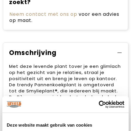
zoekt?
Neem contact met ons op
voor een advies
op maat.
Omschrijving
Met deze levende plant tover je een glimlach
op het gezicht van je relaties, straal je
positiviteit uit en breng je leven op kantoor.
De trendy Pannenkoekplant is omgetoverd
tot de Smylieplant®, die iedereen blij maakt.
De Pilea peperomioides, beter bekend als de
Pannenkoekplant, is weer helemaal terug van
weggeweest. Deze bekende plant heeft 3
smileys, wat zorgt voor een unieke uitstraling.
Het wordt ook wel de ideale bureauplant
Deze website maakt gebruik van cookies
genoemd, omdat zowel planten zelf als