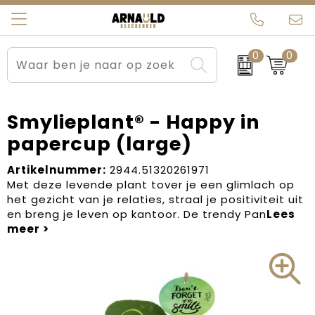
0
0
Relatiegeschenken
Beurs en Evenementen
Arnauld Kerstpakketten
Ons team
Sportkleding
Brievenbuspakketten
MijnEigenKadootje
Contact
Smylieplant® - Happy in
papercup (large)
Werkkleding
Carnaval
Blogs
Artikelnummer:
2944.51320261971
Kleding en textiel
Dag van de Zorg
Met deze levende plant tover je een glimlach op
het gezicht van je relaties, straal je positiviteit uit
Tassen
Kerstartikelen
en breng je leven op kantoor. De trendy Pan
Kerstpakketten
Kraamcadeaus
Pasen