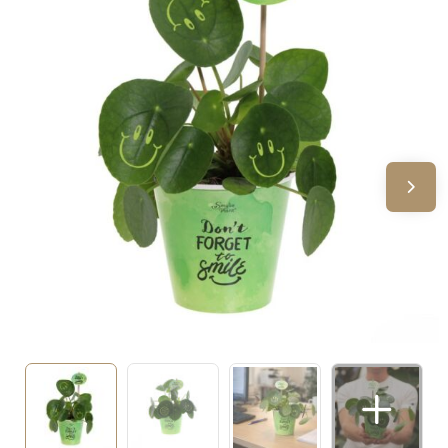
Sinterklaas
Verjaardagen
Voetbal, EK en WK
Voor de bouw
Zomergeschenken
Zomerpakketten