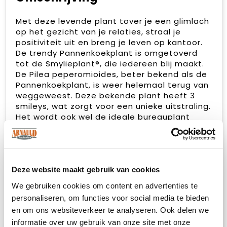
Met deze levende plant tover je een glimlach
op het gezicht van je relaties, straal je
positiviteit uit en breng je leven op kantoor.
De trendy Pannenkoekplant is omgetoverd
tot de Smylieplant®, die iedereen blij maakt.
De Pilea peperomioides, beter bekend als de
Pannenkoekplant, is weer helemaal terug van
weggeweest. Deze bekende plant heeft 3
smileys, wat zorgt voor een unieke uitstraling.
Het wordt ook wel de ideale bureauplant
genoemd, omdat zowel planten zelf als
lachen goed zijn voor de gezondheid.
Wanneer deze plant voldoende water en licht
krijgt, kan hij heel lang meegaan. De smileys
en logo's blijven op de plant staan, tenzij het
Deze website maakt gebruik van cookies
blad waarop ze staan afvalt. Dit is een
We gebruiken cookies om content en advertenties te
normaal verschijnsel bij planten, maar dit kan
personaliseren, om functies voor social media te bieden
wel enige tijd duren.
en om ons websiteverkeer te analyseren. Ook delen we
informatie over uw gebruik van onze site met onze
Het is uiteraard mogelijk om de Smylieplant®