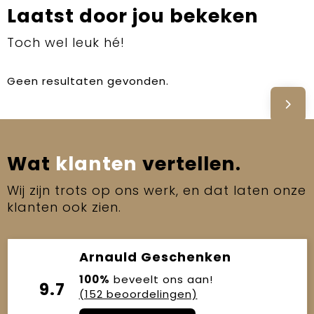
Laatst door jou bekeken
Toch wel leuk hé!
Geen resultaten gevonden.
Wat
klanten
vertellen.
Wij zijn trots op ons werk, en dat laten onze
klanten ook zien.
Arnauld Geschenken
100%
beveelt ons aan!
9.7
(152 beoordelingen)