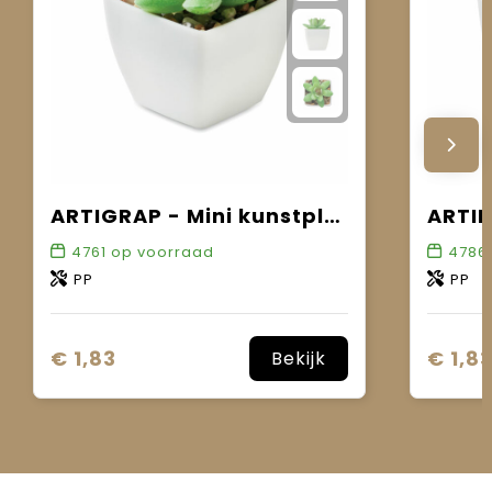
ARTIGRAP - Mini kunstplant
4761
op voorraad
4786
PP
PP
€ 1,83
€ 1,8
Bekijk