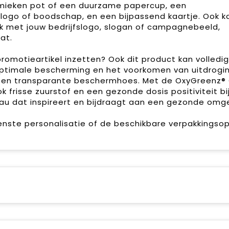
ramieken pot of een duurzame papercup, een
logo of boodschap, en een bijpassend kaartje. Ook k
k met jouw bedrijfslogo, slogan of campagnebeeld,
at.
promotieartikel inzetten? Ook dit product kan volledig
r optimale bescherming en het voorkomen van uitdrogi
n een transparante beschermhoes. Met de OxyGreenz® 
k frisse zuurstof en een gezonde dosis positiviteit bi
au dat inspireert en bijdraagt aan een gezonde omge
enste personalisatie of de beschikbare verpakkingsop