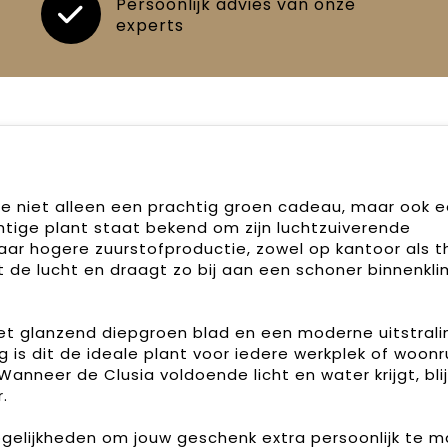
Persoonlijk advies van onze
experts
e niet alleen een prachtig groen cadeau, maar ook 
htige plant staat bekend om zijn luchtzuiverende
r hogere zuurstofproductie, zowel op kantoor als th
uit de lucht en draagt zo bij aan een schoner binnenkl
met glanzend diepgroen blad en een moderne uitstrali
ng is dit de ideale plant voor iedere werkplek of woon
Wanneer de Clusia voldoende licht en water krijgt, blijf
.
elijkheden om jouw geschenk extra persoonlijk te m