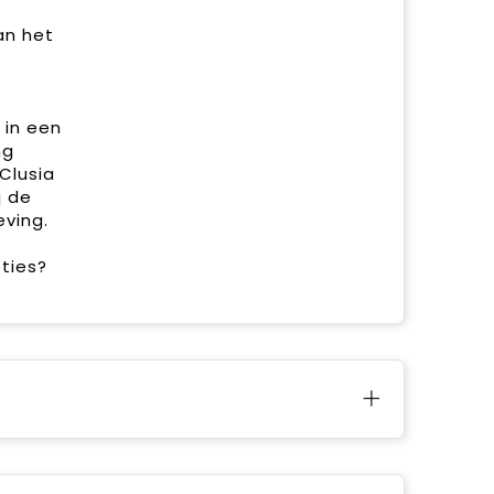
an het
 in een
ng
Clusia
j de
ving.
ties?