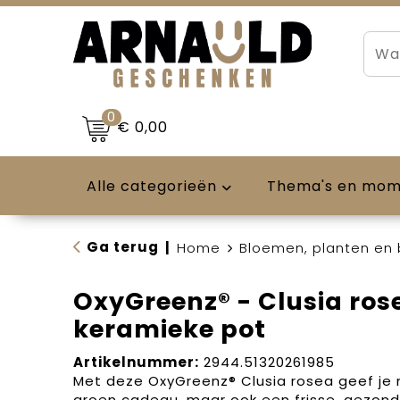
0
€ 0,00
Alle categorieën
Thema's en mo
Ga terug
|
Home
Bloemen, planten en
OxyGreenz® - Clusia ros
keramieke pot
Artikelnummer:
2944.51320261985
Met deze OxyGreenz® Clusia rosea geef je n
groen cadeau, maar ook een frisse, gezon