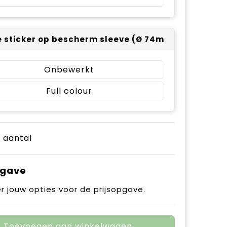
 sticker op bescherm sleeve (Ø 74mm) - full colo
Onbewerkt
Full colour
e aantal
pgave
r jouw opties voor de prijsopgave.
Toevoegen aan winkelwagen