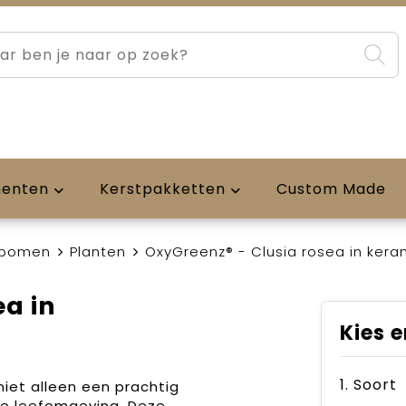
menten
Kerstpakketten
Custom Made
 bomen
Planten
OxyGreenz® - Clusia rosea in kera
ea in
Kies e
1. Soort
iet alleen een prachtig
de leefomgeving. Deze