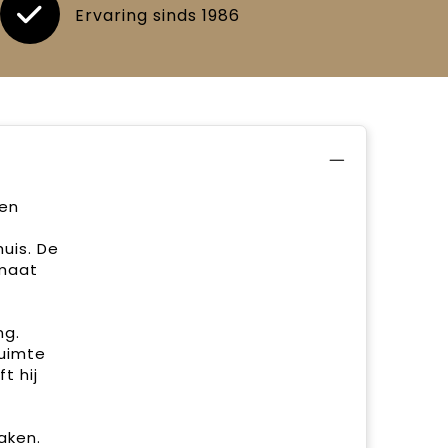
Ervaring sinds 1986
een
uis. De
imaat
ng.
ruimte
t hij
aken.