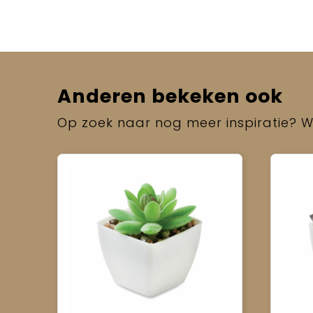
Anderen bekeken ook
Op zoek naar nog meer inspiratie? Wi