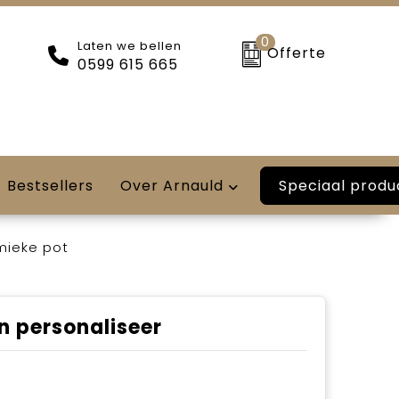
0
Laten we bellen
Offerte
0599 615 665
Speciaal produ
Bestsellers
Over Arnauld
mieke pot
n personaliseer