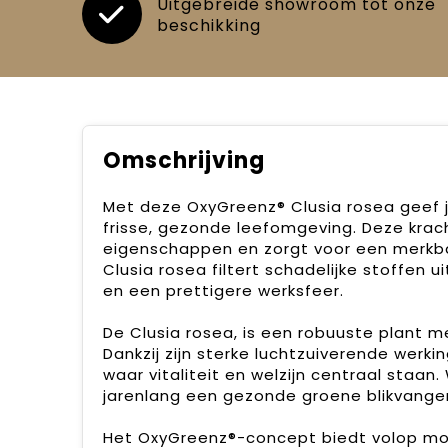
Uitgebreide showroom tot onze
beschikking
Omschrijving
Met deze OxyGreenz® Clusia rosea geef j
frisse, gezonde leefomgeving. Deze krac
eigenschappen en zorgt voor een merkbaa
Clusia rosea filtert schadelijke stoffen 
en een prettigere werksfeer.
De Clusia rosea, is een robuuste plant 
Dankzij zijn sterke luchtzuiverende werki
waar vitaliteit en welzijn centraal staan. 
jarenlang een gezonde groene blikvanger
Het OxyGreenz®-concept biedt volop mog