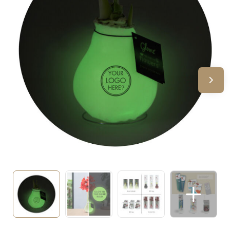
Sinterklaas
Verjaardagen
Voetbal, EK en WK
Voor de bouw
Zomergeschenken
Zomerpakketten