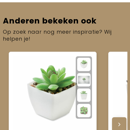
Anderen bekeken ook
Op zoek naar nog meer inspiratie? Wij
helpen je!