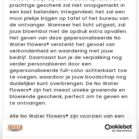
prachtige geschenk zal niet onopgemerkt in
een kast belanden; integendeel, het zal een
mooi plekje krijgen op tafel of het bureau van
de ontvanger. Wanneer het licht uitgaat, zal
jouw bloembol met de opdruk extra opvallen.
Het geven van deze gepersonaliseerde No
Water Flowers® versterkt het gevoel van
verbondenheid en waardering met jouw
bedrijf. Daarnaast kun je de verpakking nog
verder personaliseren door een
gepersonaliseerde full-color achterkaart toe
te voegen, waardoor je jouw boodschap nog
duidelijker kunt overbrengen. De No Water
Flowers® zijn het meest unieke groeiende en
bloeiende geschenk, perfect om te geven en
te ontvangen.
Alle No Water Flowers® zijn voorzien van een
metalen steun waardoor de wax amaryllis
neergezet kan worden en deze altijd stabiel
blijft staan. De Originele No Water Flowers®