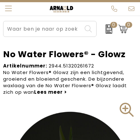
0
0
Relatiegeschenken
Beurs en Evenementen
Arnauld Kerstpakketten
Ons team
Sportkleding
Brievenbuspakketten
MijnEigenKadootje
Contact
No Water Flowers® - Glowz
Werkkleding
Carnaval
Blogs
Artikelnummer:
2944.51320261672
No Water Flowers® Glowz zijn een lichtgevend,
groeiend en bloeiend geschenk. De bijzondere
Kleding en textiel
Dag van de Zorg
waxlaag van de No Water Flowers® Glowz laadt
zich op wan
Tassen
Kerstartikelen
Kerstpakketten
Kraamcadeaus
Pasen