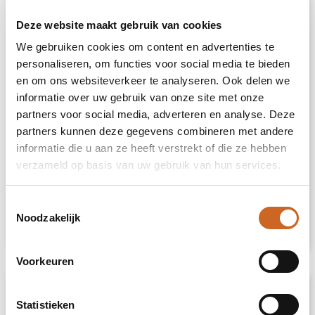
zijn makkelijk te herkennen aan het vierkante
label die aan de bol bevestigd is. Deze
Deze website maakt gebruik van cookies
amaryllisbollen hebben geen verzorging
We gebruiken cookies om content en advertenties te
nodig. Zet de wax amaryllis op een lichte plek,
personaliseren, om functies voor social media te bieden
maar niet in direct zonlicht en geniet van de
prachtige bloemen die zich binnen 3 tot 5
en om ons websiteverkeer te analyseren. Ook delen we
weken ontwikkelen. Bloembollen zijn
informatie over uw gebruik van onze site met onze
natuurproducten, elke bol is uniek op zichzelf
partners voor social media, adverteren en analyse. Deze
en heeft een andere vorm.
partners kunnen deze gegevens combineren met andere
informatie die u aan ze heeft verstrekt of die ze hebben
De No Water Flowers® zijn alleen beschikbaar
verzameld op basis van uw gebruik van hun services.
van september tot en met februari.
Heeft u vragen over dit product, de
gewenste personalisatie of eventuele
Toestemmingsselectie
verpakkingen? Neem dan gerust contact met
Noodzakelijk
ons op.
Voorkeuren
Specificaties
Statistieken