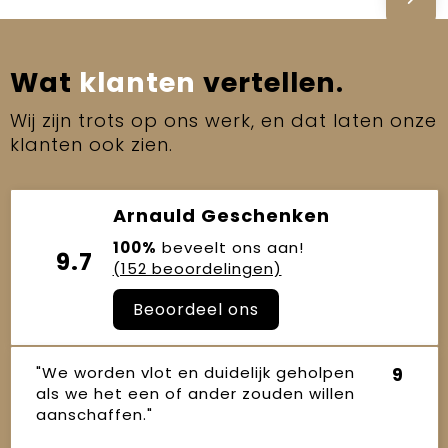
Wat
klanten
vertellen.
Wij zijn trots op ons werk, en dat laten onze
klanten ook zien.
Arnauld Geschenken
100%
beveelt ons aan!
9.7
(152 beoordelingen)
Beoordeel ons
"We worden vlot en duidelijk geholpen
9
als we het een of ander zouden willen
aanschaffen."