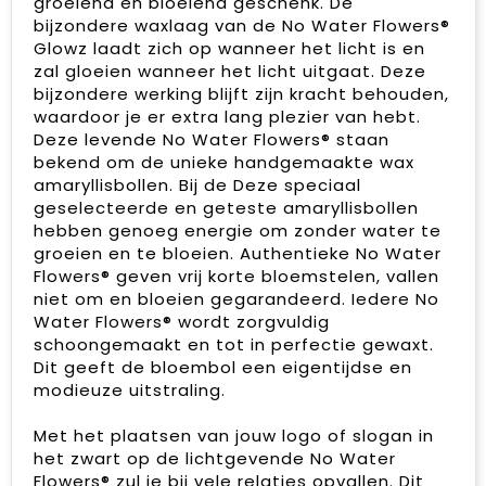
groeiend en bloeiend geschenk. De
bijzondere waxlaag van de No Water Flowers®
Glowz laadt zich op wanneer het licht is en
zal gloeien wanneer het licht uitgaat. Deze
bijzondere werking blijft zijn kracht behouden,
waardoor je er extra lang plezier van hebt.
Deze levende No Water Flowers® staan
bekend om de unieke handgemaakte wax
amaryllisbollen. Bij de Deze speciaal
geselecteerde en geteste amaryllisbollen
hebben genoeg energie om zonder water te
groeien en te bloeien. Authentieke No Water
Flowers® geven vrij korte bloemstelen, vallen
niet om en bloeien gegarandeerd. Iedere No
Water Flowers® wordt zorgvuldig
schoongemaakt en tot in perfectie gewaxt.
Dit geeft de bloembol een eigentijdse en
modieuze uitstraling.
Met het plaatsen van jouw logo of slogan in
het zwart op de lichtgevende No Water
Flowers® zul je bij vele relaties opvallen. Dit