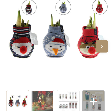
Sinterklaas
Verjaardagen
Voetbal, EK en WK
Voor de bouw
Zomergeschenken
Zomerpakketten