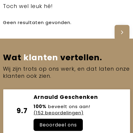
Toch wel leuk hé!
Geen resultaten gevonden.
Wat
klanten
vertellen.
Wij zijn trots op ons werk, en dat laten onze
klanten ook zien.
Arnauld Geschenken
100%
beveelt ons aan!
9.7
(152 beoordelingen)
Beoordeel ons