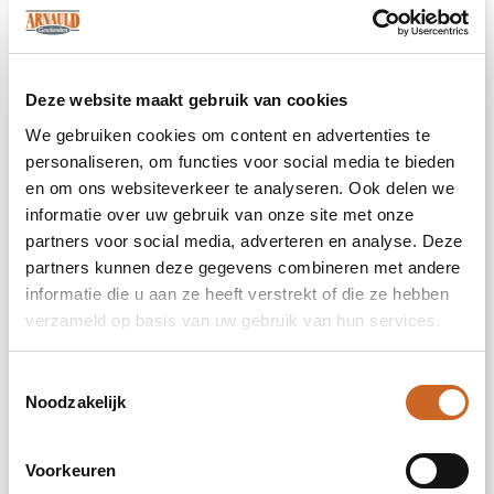
metalen steun waardoor de wax amaryllis
neergezet kan worden en deze altijd stabiel
blijft staan. De Originele No Water Flowers®
zijn makkelijk te herkennen aan het label die
Deze website maakt gebruik van cookies
aan de bol bevestigd is. Deze amaryllisbollen
hebben geen verzorging nodig. Zet de wax
We gebruiken cookies om content en advertenties te
amaryllis op een lichte plek, maar niet in
personaliseren, om functies voor social media te bieden
direct zonlicht en geniet van de prachtige
en om ons websiteverkeer te analyseren. Ook delen we
bloemen die zich binnen 3 tot 5 weken
informatie over uw gebruik van onze site met onze
ontwikkelen. Bloembollen zijn
partners voor social media, adverteren en analyse. Deze
natuurproducten, elke bol is uniek op zichzelf
partners kunnen deze gegevens combineren met andere
en heeft een andere vorm.
informatie die u aan ze heeft verstrekt of die ze hebben
Dit product wordt standaard geleverd in de
verzameld op basis van uw gebruik van hun services.
mix zoals afgebeeld op de foto. De No Water
Flowers® zijn alleen beschikbaar van
Toestemmingsselectie
september tot en met februari.
Noodzakelijk
Heeft u vragen over dit product, de
gewenste personalisatie of eventuele
verpakkingen? Neem dan gerust contact met
Voorkeuren
ons op.