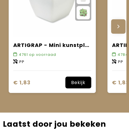
ARTIGRAP - Mini kunstplant
4761
op voorraad
4784
PP
PP
€ 1,83
€ 1,8
Bekijk
Laatst door jou bekeken