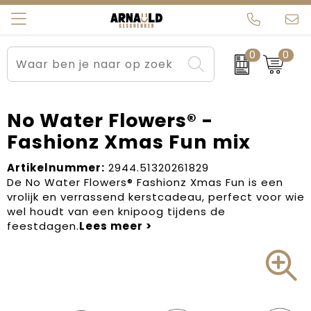
0
0
Relatiegeschenken
Beurs en Evenementen
Arnauld Kerstpakketten
Ons team
Sportkleding
Brievenbuspakketten
MijnEigenKadootje
Contact
No Water Flowers® -
Fashionz Xmas Fun mix
Werkkleding
Carnaval
Blogs
Artikelnummer:
2944.51320261829
Kleding en textiel
Dag van de Zorg
De No Water Flowers® Fashionz Xmas Fun is een
vrolijk en verrassend kerstcadeau, perfect voor wie
Tassen
Kerstartikelen
wel houdt van een knipoog tijdens de
feestdagen.
Kerstpakketten
Kraamcadeaus
Pasen