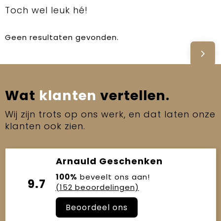
Toch wel leuk hé!
Geen resultaten gevonden.
Wat
klanten
vertellen.
Wij zijn trots op ons werk, en dat laten onze
klanten ook zien.
Arnauld Geschenken
100%
beveelt ons aan!
9.7
(152 beoordelingen)
Beoordeel ons