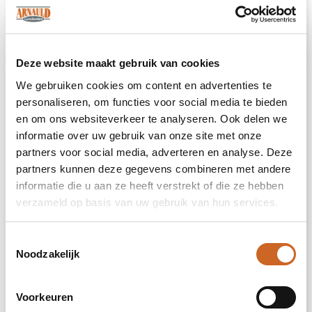
metalen steun waardoor de wax amaryllis
neergezet kan worden en deze altijd stabiel
blijft staan. De Originele No Water Flowers®
zijn makkelijk te herkennen aan het label die
Deze website maakt gebruik van cookies
aan de bol bevestigd is. Deze amaryllisbollen
hebben geen verzorging nodig. Zet de wax
We gebruiken cookies om content en advertenties te
amaryllis op een lichte plek, maar niet in
personaliseren, om functies voor social media te bieden
direct zonlicht en geniet van de prachtige
en om ons websiteverkeer te analyseren. Ook delen we
bloemen die zich binnen 3 tot 5 weken
informatie over uw gebruik van onze site met onze
ontwikkelen. Bloembollen zijn
partners voor social media, adverteren en analyse. Deze
natuurproducten, elke bol is uniek op zichzelf
partners kunnen deze gegevens combineren met andere
en heeft een andere vorm.
informatie die u aan ze heeft verstrekt of die ze hebben
Dit product wordt standaard geleverd in de
verzameld op basis van uw gebruik van hun services.
mix zoals afgebeeld op de foto. De No Water
Flowers® zijn alleen beschikbaar van
Toestemmingsselectie
september tot en met februari.
Noodzakelijk
Heeft u vragen over dit product, de
gewenste personalisatie of eventuele
verpakkingen? Neem dan gerust contact met
Voorkeuren
ons op.