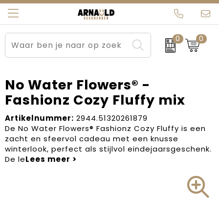
0
0
Relatiegeschenken
Beurs en Evenementen
Arnauld Kerstpakketten
Ons team
Sportkleding
Brievenbuspakketten
MijnEigenKadootje
Contact
No Water Flowers® -
Fashionz Cozy Fluffy mix
Werkkleding
Carnaval
Blogs
Artikelnummer:
2944.51320261879
Kleding en textiel
Dag van de Zorg
De No Water Flowers® Fashionz Cozy Fluffy is een
zacht en sfeervol cadeau met een knusse
Tassen
Kerstartikelen
winterlook, perfect als stijlvol eindejaarsgeschenk.
De le
Kerstpakketten
Kraamcadeaus
Pasen