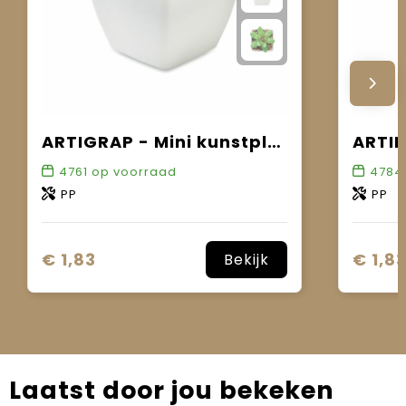
ARTIGRAP - Mini kunstplant
4761
op voorraad
4784
PP
PP
€ 1,83
€ 1,8
Bekijk
Laatst door jou bekeken