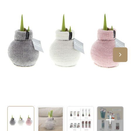
Sinterklaas
Verjaardagen
Voetbal, EK en WK
Voor de bouw
Zomergeschenken
Zomerpakketten