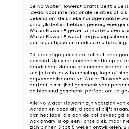
De No Water Flowers® Craftz Delft Blue i
ideaal voor internationale relaties of a
bekend om de unieke handgemaakte wax 
amaryllisbollen hebben genoeg energie o
Water Flowers® geven vrij korte bloemste
Water Flowers® wordt zorgvuldig schoong
een eigentijdse en modieuze uitstraling.
Dit prachtige geschenk zal niet onopgem
geschikt zijn voor personalisatie op de b
boodschap via een gepersonaliseerde ach
kun je toch jouw boodschap, logo of sl
gepersonaliseerde No Water Flowers® ve
perfect als stijlvol geschenk voor person
en bloeiend geschenk, perfect om te ge
Alle No Water Flowers® zijn voorzien va
worden en deze altijd stabiel blijft staan
aan het label die aan de bol bevestigd i
wax amaryllis op een lichte plek, maar ni
zich binnen 3 tot 5 weken ontwikkelen. Bl