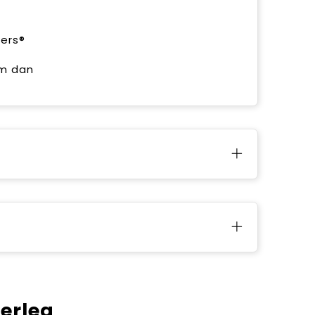
wers®
em dan
verleg