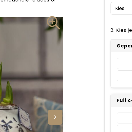
2. Kies 
Geper
Full 