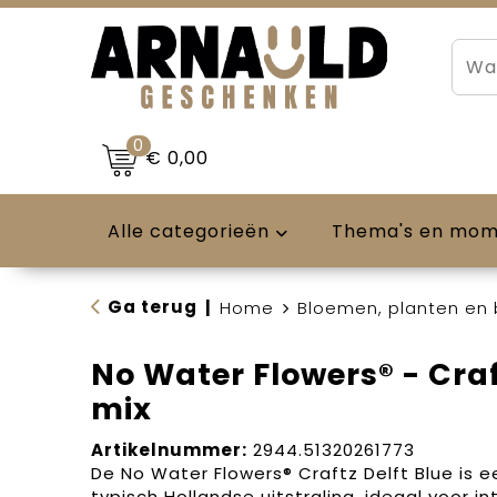
0
€ 0,00
Alle categorieën
Thema's en mo
Ga terug
|
Home
Bloemen, planten en
No Water Flowers® - Craf
mix
Artikelnummer:
2944.51320261773
De No Water Flowers® Craftz Delft Blue is
typisch Hollandse uitstraling, ideaal voor in