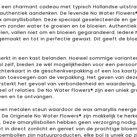
s een charmant cadeau met typisch Hollandse uitstral
ls authentiek aandenken. De levende No Water Flowers
amaryllisbollen. Deze speciaal geselecteerde en ge
m zonder water te groeien en te bloeien. Authentie
len, vallen niet om en bloeien gegarandeerd. Iedere 
emaakt en tot in perfectie gewaxt. Dit geeft de bl
erkt in een kast belanden. Hoewel sommige variante
ol zelf, bieden ze wél mogelijkheden voor een persoon
terkaart in de geschenkverpakking of een los kaartj
ogan toevoegen aan de verpakking. Het geven van dez
rsterkt het gevoel van verbondenheid en waardering,
eel of relaties. De No Water Flowers® zijn een uniek g
ven en te ontvangen.
n een metalen steun waardoor de wax amaryllis neerge
. De Originele No Water Flowers® zijn makkelijk te her
s. Deze amaryllisbollen hebben geen verzorging nodig
et in direct zonlicht en geniet van de prachtige bloe
oembollen zijn natuurproducten, elke bol is uniek op z