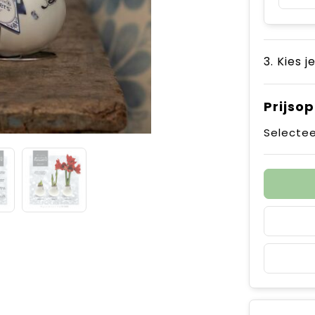
3. Kies j
Prijso
Selectee