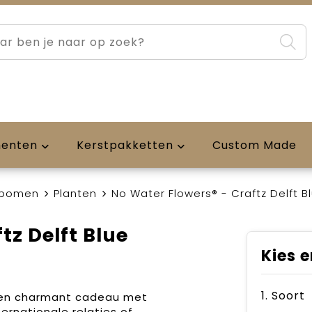
menten
Kerstpakketten
Custom Made
 bomen
Planten
No Water Flowers® - Craftz Delft B
tz Delft Blue
Kies e
1. Soort
 een charmant cadeau met
ternationale relaties of