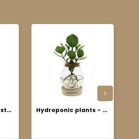
ARTILOE - Mini kunstplant
Hydroponic plants - Glass with LED light in giftbox