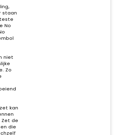
ing,
® staan
teste
ke No
No
oembol
n niet
lijke
e. Zo
e
roeiend
zet kan
kennen
. Zet de
men die
ichzelf