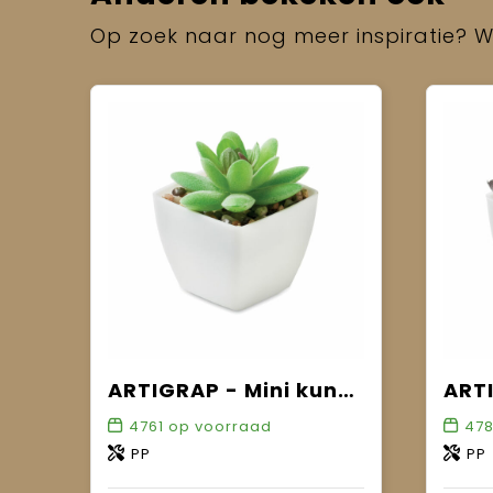
Op zoek naar nog meer inspiratie? Wi
ARTIGRAP - Mini kunstplant
4761
op voorraad
47
PP
PP