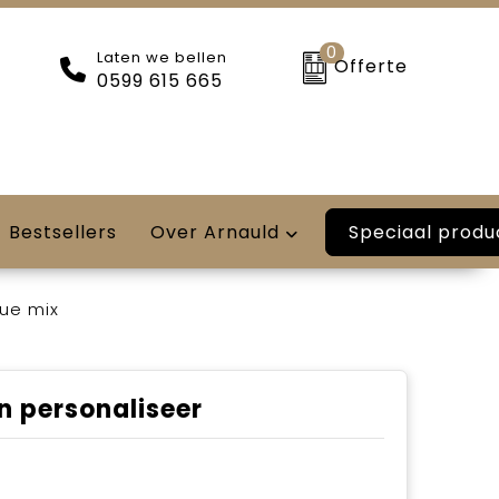
0
Laten we bellen
Offerte
0599 615 665
Speciaal produ
Bestsellers
Over Arnauld
lue mix
n personaliseer