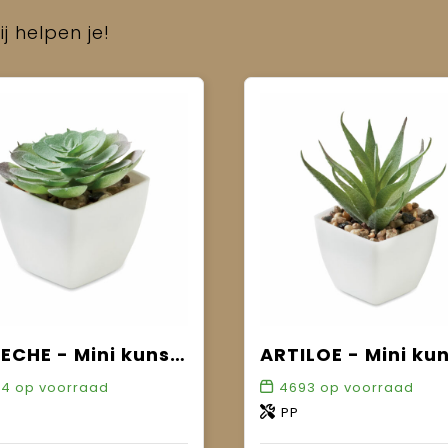
j helpen je!
ARTIECHE - Mini kunstplant
84
op voorraad
4693
op voorraad
PP