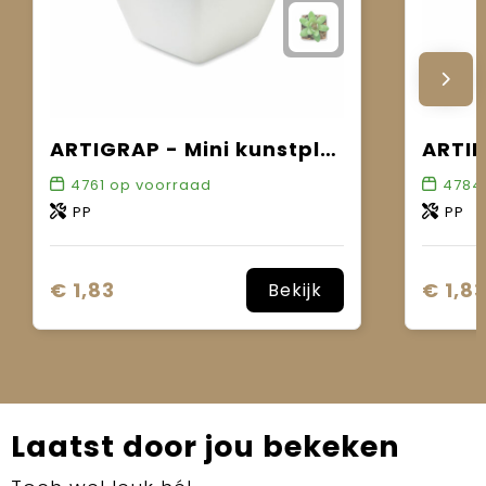
ARTIGRAP - Mini kunstplant
4761
op voorraad
4784
PP
PP
€ 1,83
€ 1,8
Bekijk
Laatst door jou bekeken