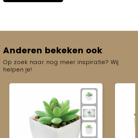
Anderen bekeken ook
Op zoek naar nog meer inspiratie? Wij
helpen je!