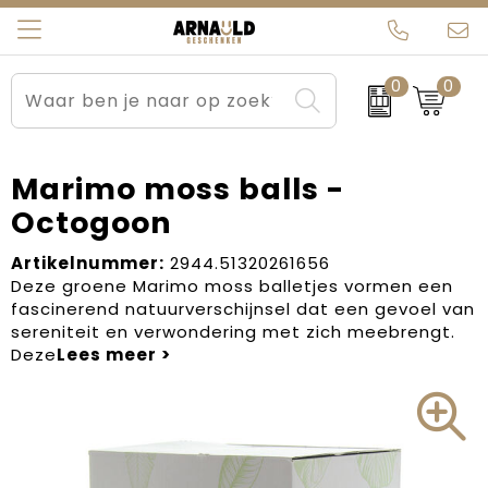
0
0
Relatiegeschenken
Beurs en Evenementen
Arnauld Kerstpakketten
Ons team
Sportkleding
Brievenbuspakketten
MijnEigenKadootje
Contact
Marimo moss balls -
Octogoon
Werkkleding
Carnaval
Blogs
Artikelnummer:
2944.51320261656
Kleding en textiel
Dag van de Zorg
Deze groene Marimo moss balletjes vormen een
fascinerend natuurverschijnsel dat een gevoel van
Tassen
Kerstartikelen
sereniteit en verwondering met zich meebrengt.
Deze
Kerstpakketten
Kraamcadeaus
Pasen