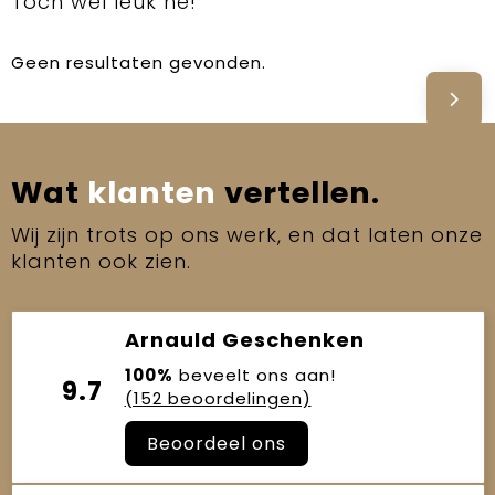
Toch wel leuk hé!
Geen resultaten gevonden.
Wat
klanten
vertellen.
Wij zijn trots op ons werk, en dat laten onze
klanten ook zien.
Arnauld Geschenken
100%
beveelt ons aan!
9.7
(152 beoordelingen)
Beoordeel ons