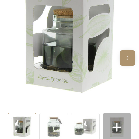
Sinterklaas
Verjaardagen
Voetbal, EK en WK
Voor de bouw
Zomergeschenken
Zomerpakketten