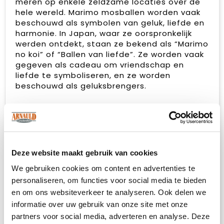
meren op enkele zeldzame locaties over de
hele wereld. Marimo mosballen worden vaak
beschouwd als symbolen van geluk, liefde en
harmonie. In Japan, waar ze oorspronkelijk
werden ontdekt, staan ze bekend als “Marimo
no koi” of “Ballen van liefde”. Ze worden vaak
gegeven als cadeau om vriendschap en
liefde te symboliseren, en ze worden
beschouwd als geluksbrengers.
Het toevoegen van een logo op de kurk of
een gepersonaliseerd kaartje aan de Marimo
mosballen zorgt voor personalisatie en
versterkt de symbolische betekenis. Het
maakt het geschenk unieker en laat zien dat
Deze website maakt gebruik van cookies
er extra zorg is besteed aan de ontvanger,
We gebruiken cookies om content en advertenties te
terwijl het ook merkherkenning of een
speciale boodschap kan overbrengen,
personaliseren, om functies voor social media te bieden
afhankelijk van de situatie. Het is een manier
en om ons websiteverkeer te analyseren. Ook delen we
om de waarde en betekenis van het
informatie over uw gebruik van onze site met onze
geschenk te vergroten.
partners voor social media, adverteren en analyse. Deze