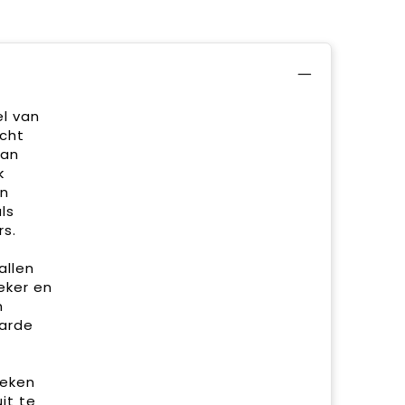
l van
acht
van
k
en
ls
s.
allen
eker en
n
aarde
weken
it te