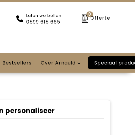
0
Laten we bellen
Offerte
0599 615 665
Speciaal produ
Bestsellers
Over Arnauld
n personaliseer