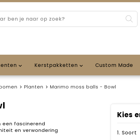
menten
Kerstpakketten
Custom Made
 bomen
Planten
Marimo moss balls - Bowl
wl
Kies e
 een fascinerend
niteit en verwondering
1. Soort