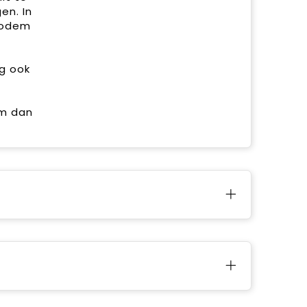
en. In
 bodem
g ook
em dan