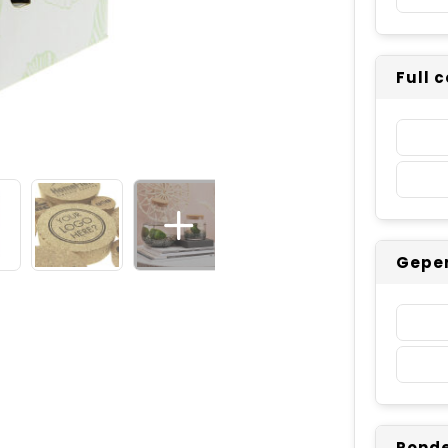
Full 
Geper
Ronde