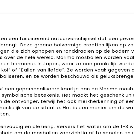
en een fascinerend natuurverschijnsel dat een gevoe
brengt. Deze groene bolvormige creaties lijken op z
n algen die zich ophopen en ronddraaien op de bodem 
s over de hele wereld. Marimo mosballen worden vaa
 en harmonie. In Japan, waar ze oorspronkelijk werd
koi” of “Ballen van liefde”. Ze worden vaak gegeven a
boliseren, en ze worden beschouwd als geluksbrenger
of een gepersonaliseerd kaartje aan de Marimo mosb
de symbolische betekenis. Het maakt het geschenk uni
an de ontvanger, terwijl het ook merkherkenning of ee
ankelijk van de situatie. Het is een manier om de w
ten.
envoudig en plezierig. Ververs het water om de 1-3 
heid om de mosballen voorzichtig af te spoelen en u