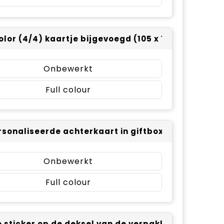
color (4/4) kaartje bijgevoegd (105 x 148)
Onbewerkt
Full colour
sonaliseerde achterkaart in giftbox - full color
Onbewerkt
Full colour
 sticker op de deksel van de verpakking (Ø 100mm)