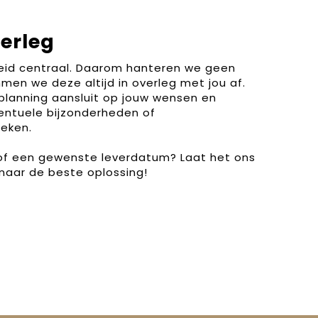
verleg
heid centraal. Daarom hanteren we geen
men we deze altijd in overleg met jou af.
planning aansluit op jouw wensen en
entuele bijzonderheden of
eken.
 of een gewenste leverdatum? Laat het ons
naar de beste oplossing!