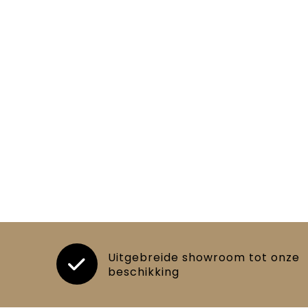
Uitgebreide showroom tot onze
beschikking