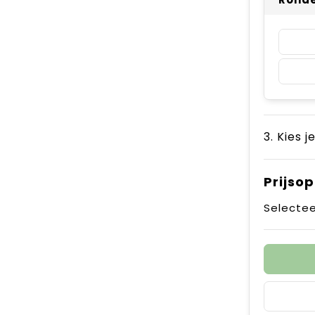
3. Kies j
Prijso
Selectee