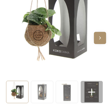
Sinterklaas
Verjaardagen
Voetbal, EK en WK
Voor de bouw
Zomergeschenken
Zomerpakketten