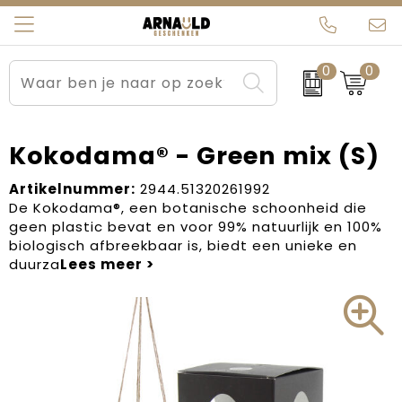
0
0
Relatiegeschenken
Beurs en Evenementen
Arnauld Kerstpakketten
Ons team
Sportkleding
Brievenbuspakketten
MijnEigenKadootje
Contact
Kokodama® - Green mix (S)
Werkkleding
Carnaval
Blogs
Artikelnummer:
2944.51320261992
De Kokodama®, een botanische schoonheid die
geen plastic bevat en voor 99% natuurlijk en 100%
Kleding en textiel
Dag van de Zorg
biologisch afbreekbaar is, biedt een unieke en
duurza
Tassen
Kerstartikelen
Kerstpakketten
Kraamcadeaus
Pasen