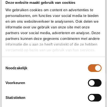
jouw bedrijf of merk, terwijl de Kokodama® op
Deze website maakt gebruik van cookies
de bureaus van relaties of medewerkers
We gebruiken cookies om content en advertenties te
prijkt. De Kokodama® wordt nog leuker om te
geven én te ontvangen dankzij de passende
personaliseren, om functies voor social media te bieden
FSC geschenkverpakking. Door dit geschenk
en om ons websiteverkeer te analyseren. Ook delen we
te geven, toon je niet enkel waardering, maar
informatie over uw gebruik van onze site met onze
versterk je ook relaties en betrokkenheid,
partners voor social media, adverteren en analyse. Deze
terwijl je tegelijkertijd een positieve impact
partners kunnen deze gegevens combineren met andere
hebt op het imago van jouw bedrijf.
informatie die u aan ze heeft verstrekt of die ze hebben
verzameld op basis van uw gebruik van hun services.
Heeft u vragen over dit product, de
gewenste personalisatie of eventuele
verpakkingen? Neem dan gerust contact met
Toestemmingsselectie
ons op.
Noodzakelijk
Voorkeuren
Specificaties
Statistieken