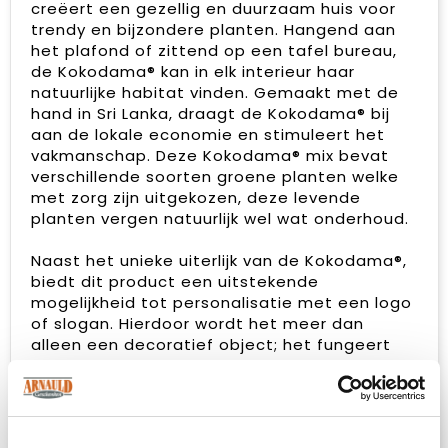
creëert een gezellig en duurzaam huis voor
trendy en bijzondere planten. Hangend aan
het plafond of zittend op een tafel bureau,
de Kokodama® kan in elk interieur haar
natuurlijke habitat vinden. Gemaakt met de
hand in Sri Lanka, draagt de Kokodama® bij
aan de lokale economie en stimuleert het
vakmanschap. Deze Kokodama® mix bevat
verschillende soorten groene planten welke
met zorg zijn uitgekozen, deze levende
planten vergen natuurlijk wel wat onderhoud.
Naast het unieke uiterlijk van de Kokodama®,
biedt dit product een uitstekende
mogelijkheid tot personalisatie met een logo
of slogan. Hierdoor wordt het meer dan
alleen een decoratief object; het fungeert
als een subtiel middel om jouw bedrijf of
merk te promoten, of om simpelweg een
boodschap over te brengen. Op deze manier
bouw je een positieve associatie op met