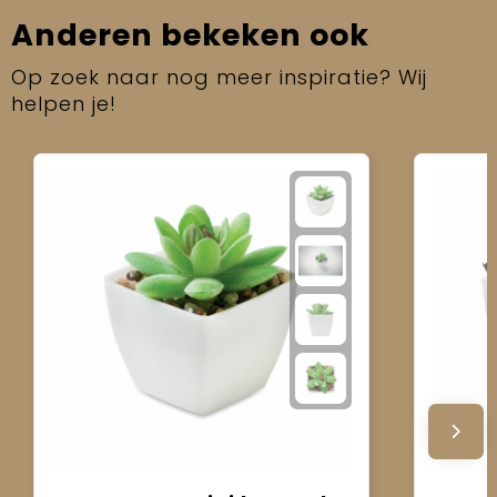
Anderen bekeken ook
Op zoek naar nog meer inspiratie? Wij
helpen je!