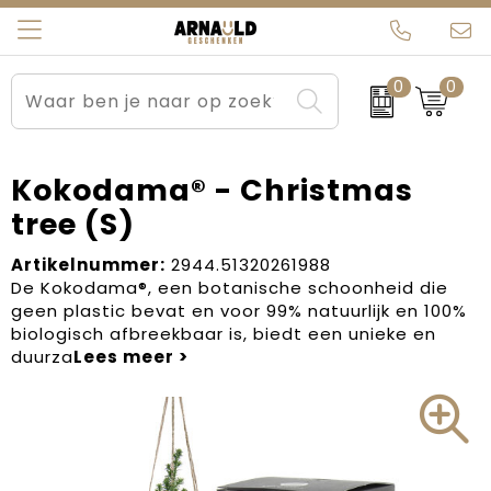
0
0
Relatiegeschenken
Beurs en Evenementen
Arnauld Kerstpakketten
Ons team
Sportkleding
Brievenbuspakketten
MijnEigenKadootje
Contact
Kokodama® - Christmas
tree (S)
Werkkleding
Carnaval
Blogs
Artikelnummer:
2944.51320261988
Kleding en textiel
Dag van de Zorg
De Kokodama®, een botanische schoonheid die
geen plastic bevat en voor 99% natuurlijk en 100%
Tassen
Kerstartikelen
biologisch afbreekbaar is, biedt een unieke en
duurza
Kerstpakketten
Kraamcadeaus
Pasen