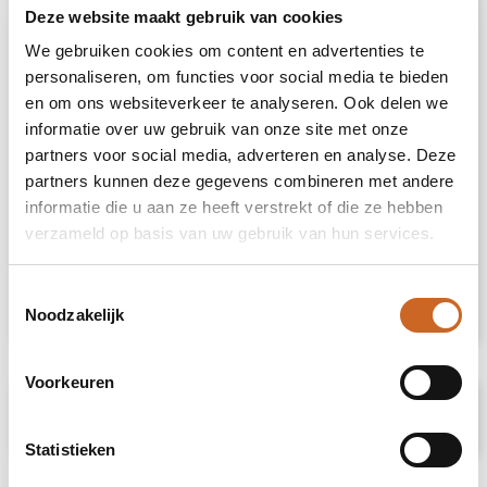
jouw bedrijf of merk, terwijl de Kokodama® op
Deze website maakt gebruik van cookies
de bureaus van relaties of medewerkers
We gebruiken cookies om content en advertenties te
prijkt. De Kokodama® wordt nog leuker om te
personaliseren, om functies voor social media te bieden
geven én te ontvangen dankzij de passende
FSC geschenkverpakking. Door dit geschenk
en om ons websiteverkeer te analyseren. Ook delen we
te geven, toon je niet enkel waardering, maar
informatie over uw gebruik van onze site met onze
versterk je ook relaties en betrokkenheid,
partners voor social media, adverteren en analyse. Deze
terwijl je tegelijkertijd een positieve impact
partners kunnen deze gegevens combineren met andere
hebt op het imago van jouw bedrijf.
informatie die u aan ze heeft verstrekt of die ze hebben
verzameld op basis van uw gebruik van hun services.
Heeft u vragen over dit product, de
gewenste personalisatie of eventuele
verpakkingen? Neem dan gerust contact met
Toestemmingsselectie
ons op.
Noodzakelijk
Voorkeuren
Specificaties
Statistieken