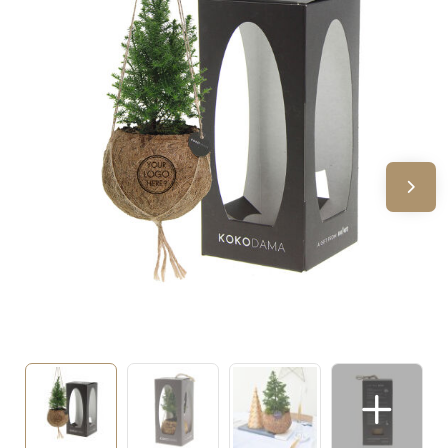
Sinterklaas
Verjaardagen
Voetbal, EK en WK
Voor de bouw
Zomergeschenken
Zomerpakketten