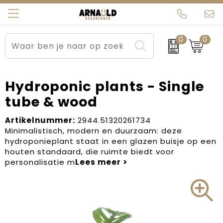
0
0
Relatiegeschenken
Beurs en Evenementen
Arnauld Kerstpakketten
Ons team
Sportkleding
Brievenbuspakketten
MijnEigenKadootje
Contact
Hydroponic plants - Single
tube & wood
Werkkleding
Carnaval
Blogs
Artikelnummer:
2944.51320261734
Kleding en textiel
Dag van de Zorg
Minimalistisch, modern en duurzaam: deze
hydroponieplant staat in een glazen buisje op een
Tassen
Kerstartikelen
houten standaard, die ruimte biedt voor
personalisatie m
Kerstpakketten
Kraamcadeaus
Pasen