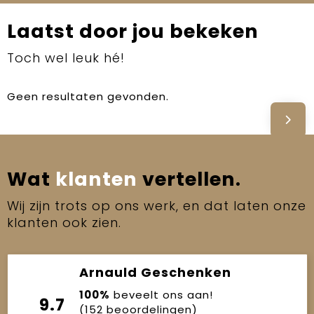
Laatst door jou bekeken
Toch wel leuk hé!
Geen resultaten gevonden.
Wat
klanten
vertellen.
Wij zijn trots op ons werk, en dat laten onze
klanten ook zien.
Arnauld Geschenken
100%
beveelt ons aan!
9.7
(152 beoordelingen)