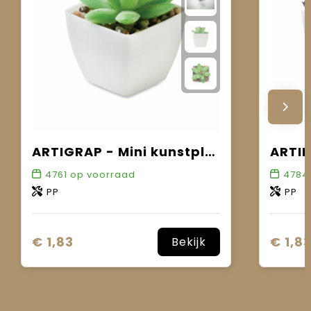
ARTIGRAP - Mini kunstplant
4761
op voorraad
4784
PP
PP
€ 1,83
€ 1,8
Bekijk