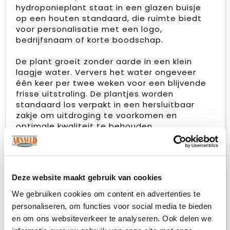
hydroponieplant staat in een glazen buisje
op een houten standaard, die ruimte biedt
voor personalisatie met een logo,
bedrijfsnaam of korte boodschap.
De plant groeit zonder aarde in een klein
laagje water. Ververs het water ongeveer
één keer per twee weken voor een blijvende
frisse uitstraling. De plantjes worden
standaard los verpakt in een hersluitbaar
zakje om uitdroging te voorkomen en
optimale kwaliteit te behouden.
Na ontvangst kan men het flesje vullen met
water en het plantje uit het zakje voorzichtig
in het buisje plaatsen. De complete set wordt
Deze website maakt gebruik van cookies
geleverd in een compacte verpakking –
ideaal als duurzaam relatiegeschenk, groen
We gebruiken cookies om content en advertenties te
weggevertje of moderne bureauversiering.
personaliseren, om functies voor social media te bieden
en om ons websiteverkeer te analyseren. Ook delen we
Heeft u vragen over dit product, de