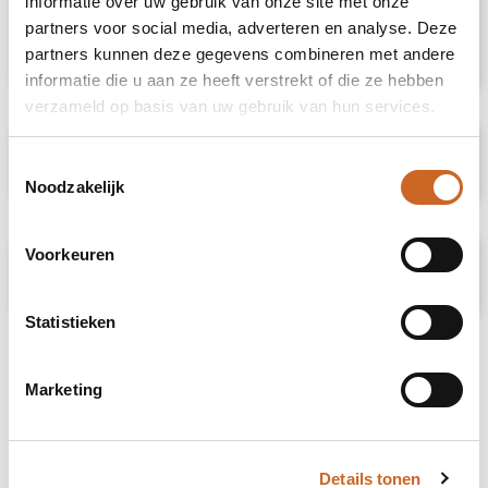
informatie over uw gebruik van onze site met onze
gewenste personalisatie of eventuele
partners voor social media, adverteren en analyse. Deze
verpakkingen? Neem dan gerust contact met
ons op.
partners kunnen deze gegevens combineren met andere
informatie die u aan ze heeft verstrekt of die ze hebben
verzameld op basis van uw gebruik van hun services.
Specificaties
Toestemmingsselectie
Noodzakelijk
Voorkeuren
Prijsspecificaties
Statistieken
Marketing
Details tonen