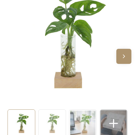
Sinterklaas
Verjaardagen
Voetbal, EK en WK
Voor de bouw
Zomergeschenken
Zomerpakketten