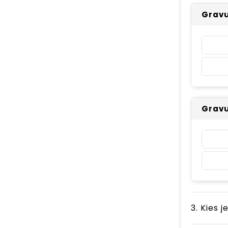
Gravur
Gravu
3. Kies j