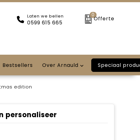
0
Laten we bellen
Offerte
0599 615 665
Speciaal produ
Bestsellers
Over Arnauld
tmas edition
n personaliseer