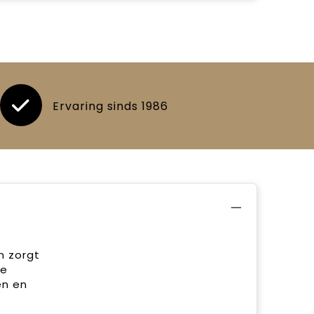
Ervaring sinds 1986
n zorgt
De
en en