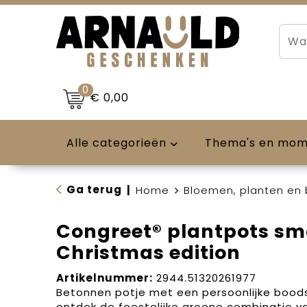
0
€ 0,00
Alle categorieën
Thema's en mo
Ga terug
|
Home
Bloemen, planten en
Congreet® plantpots sma
Christmas edition
Artikelnummer:
2944.51320261977
Betonnen potje met een persoonlijke bood
ontdek de feestelijke groene combinatie 