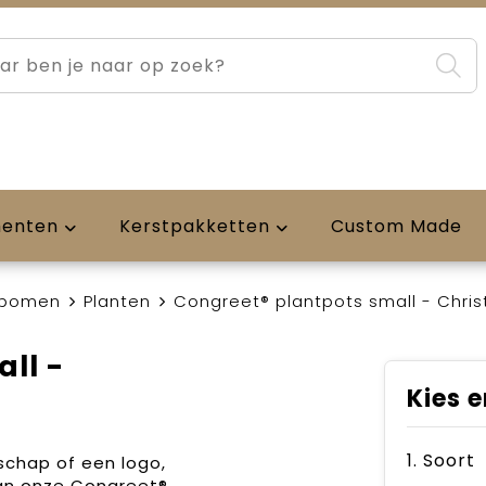
menten
Kerstpakketten
Custom Made
 bomen
Planten
Congreet® plantpots small - Chris
ll -
Kies e
1. Soort
schap of een logo,
van onze Congreet®