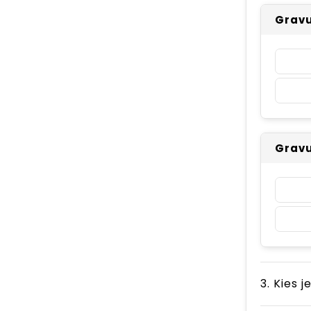
Gravur
Gravu
3. Kies j