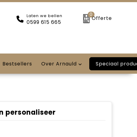
0
Laten we bellen
Offerte
0599 615 665
Speciaal produ
Bestsellers
Over Arnauld
n personaliseer