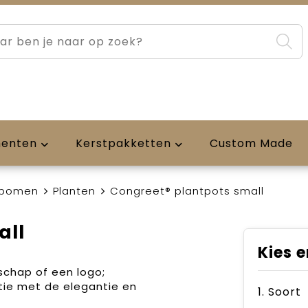
menten
Kerstpakketten
Custom Made
 bomen
Planten
Congreet® plantpots small
all
Kies e
schap of een logo;
tie met de elegantie en
1. Soort