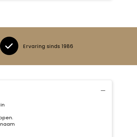
Ervaring sinds 1986
in
p
ppen.
e naam