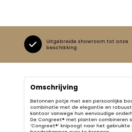
Uitgebreide showroom tot onze
beschikking
Omschrijving
Betonnen potje met een persoonlijke bo
combinatie met de elegantie en robuust
kantoor vanwege hun eenvoudige onderh
De Congreet® met planten combineren st
‘Congreet®’ knipoogt naar het gebruikt
boodschappen over te brengen.