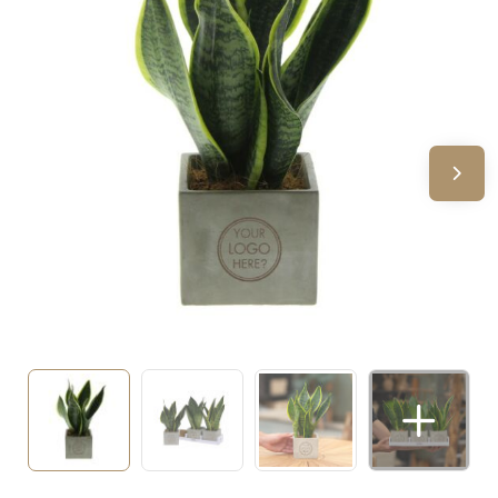
Sinterklaas
Verjaardagen
Voetbal, EK en WK
Voor de bouw
Zomergeschenken
Zomerpakketten