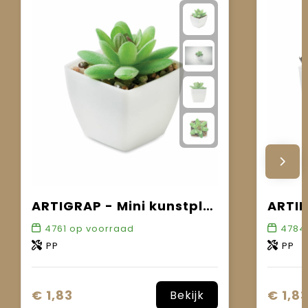
ARTIGRAP - Mini kunstplant
4761
op voorraad
4784
PP
PP
€ 1,83
€ 1,8
Bekijk