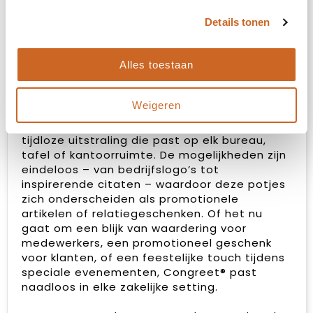
ze perfect voor op kantoor en voegen ze een
decoratief accent toe aan elke ruimte wat
Details tonen
lang in beeld is. Kortom, ze zijn de ideale
keuze voor jou. Als er toch de voorkeur is voor
Alles toestaan
een andere plant, neem dan gerust contact
met ons op.
Weigeren
Met een nauwkeurige gravure op het
betonnen oppervlak, biedt Congreet® een
tijdloze uitstraling die past op elk bureau,
tafel of kantoorruimte. De mogelijkheden zijn
eindeloos – van bedrijfslogo’s tot
inspirerende citaten – waardoor deze potjes
zich onderscheiden als promotionele
artikelen of relatiegeschenken. Of het nu
gaat om een blijk van waardering voor
medewerkers, een promotioneel geschenk
voor klanten, of een feestelijke touch tijdens
speciale evenementen, Congreet® past
naadloos in elke zakelijke setting.