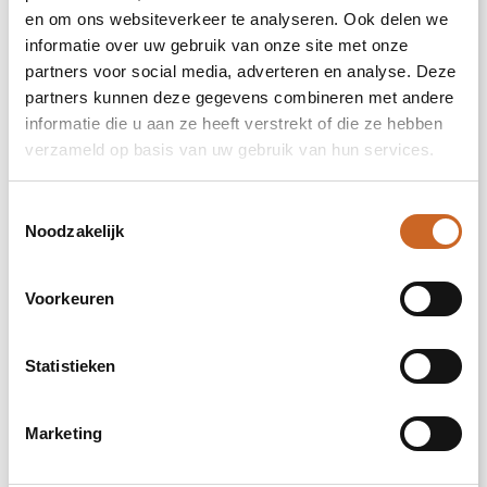
en om ons websiteverkeer te analyseren. Ook delen we
Betonnen potje met een persoonlijke
informatie over uw gebruik van onze site met onze
boodschap of een logo; Ontdek de perfecte
partners voor social media, adverteren en analyse. Deze
groene mix in combinatie met de elegantie
partners kunnen deze gegevens combineren met andere
en robuustheid van onze Congreet®
informatie die u aan ze heeft verstrekt of die ze hebben
plantpotten. Ideaal voor op kantoor vanwege
verzameld op basis van uw gebruik van hun services.
hun eenvoudige onderhoud, lange levensduur
en luchtzuiverende eigenschappen. De
Congreet® met planten combineren
Toestemmingsselectie
stoerheid en luxe met een verfrissende
Noodzakelijk
uitstraling. De naam ‘Congreet®’ knipoogt
naar het gebruikte materiaal (beton) en het
vermogen om groeten en boodschappen
Voorkeuren
over te brengen.
De Congreet® plantenpotten zijn gevuld met
Statistieken
een mix van kwalitatieve en verfrissende
sansevieria planten, die bekend staan om
hun luchtzuiverende eigenschappen en
Marketing
bijdrage aan een gezondere werkomgeving.
Met hun minimale onderhoudsbehoeften zijn