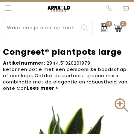
0
0
Relatiegeschenken
Beurs en Evenementen
Arnauld Kerstpakketten
Ons team
Sportkleding
Brievenbuspakketten
MijnEigenKadootje
Contact
Congreet® plantpots large
Werkkleding
Carnaval
Blogs
Artikelnummer:
2944.51320261979
Betonnen potje met een persoonlijke boodschap
of een logo; Ontdek de perfecte groene mix in
Kleding en textiel
Dag van de Zorg
combinatie met de elegantie en robuustheid van
onze Con
Tassen
Kerstartikelen
Kerstpakketten
Kraamcadeaus
Pasen