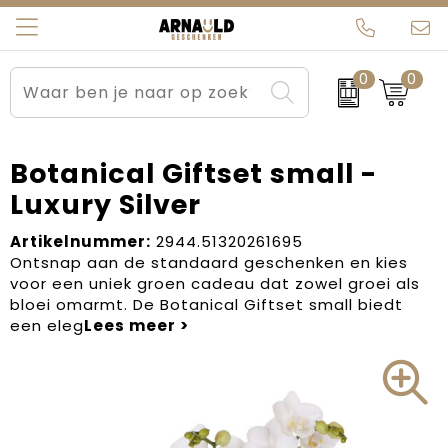
0
0
Relatiegeschenken
Beurs en Evenementen
Arnauld Kerstpakketten
Ons team
Sportkleding
Brievenbuspakketten
MijnEigenKadootje
Contact
Botanical Giftset small -
Luxury Silver
Werkkleding
Carnaval
Blogs
Artikelnummer:
2944.51320261695
Kleding en textiel
Dag van de Zorg
Ontsnap aan de standaard geschenken en kies
voor een uniek groen cadeau dat zowel groei als
Tassen
Kerstartikelen
bloei omarmt. De Botanical Giftset small biedt
een eleg
Kerstpakketten
Kraamcadeaus
Pasen