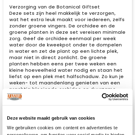
Verzorging van de Botanical Giftset
Deze sets zijn heel makkelijk te verzorgen,
wat het extra leuk maakt voor iedereen, zelfs
zonder groene vingers. De orchidee en de
groene planten in deze set vereisen minimale
zorg. Geef de orchidee eenmaal per week
water door de kweekpot onder te dompelen
in water en zet de plant op een lichte plek,
maar niet in direct zonlicht. De groene
planten hebben eens per twee weken een
kleine hoeveelheid water nodig en staan het
liefst op een plek met halfschaduw. Zo kun je
weken- tot maandenlang genieten van een
prachtig bloeiende orchidee en duurzame
groene planten.
Personaliseer de Botanical Giftset
Maak dit uitgebreide pakket nog unieker door
Deze website maakt gebruik van cookies
samen met ons een op maat gemaakte inlay
of design voor in de giftbox te ontwerpen.
We gebruiken cookies om content en advertenties te
Hierop kun je jouw eigen boodschap en
personaliseren, om functies voor social media te bieden