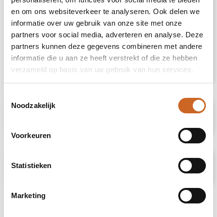
uitstraling kwijt en maak je het net wat
en om ons websiteverkeer te analyseren. Ook delen we
persoonlijker. Dit biedt jou de perfecte
informatie over uw gebruik van onze site met onze
gelegenheid om waardering te tonen aan
partners voor social media, adverteren en analyse. Deze
personeel of klanten. Zo geef je niet alleen
partners kunnen deze gegevens combineren met andere
een prachtig cadeau, maar ook een
herinnering waar men maandenlang van
informatie die u aan ze heeft verstrekt of die ze hebben
geniet.
verzameld op basis van uw gebruik van hun services.
Toestemmingsselectie
Noodzakelijk
Specificaties
Voorkeuren
Prijsspecificaties
Statistieken
Marketing