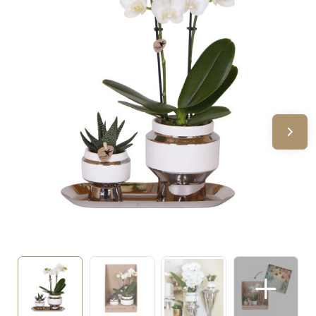
Sinterklaas
Verjaardagen
Voetbal, EK en WK
Voor de bouw
Zomergeschenken
Zomerpakketten