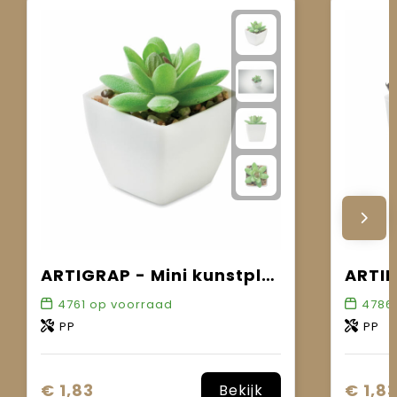
ARTIGRAP - Mini kunstplant
4761
op voorraad
4786
PP
PP
€ 1,83
€ 1,8
Bekijk