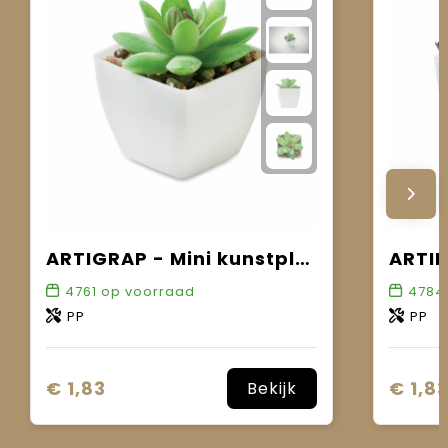
ARTIGRAP - Mini kunstplant
4761
op voorraad
4784
PP
PP
€ 1,83
€ 1,8
Bekijk