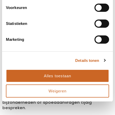
Voorkeuren
Statistieken
Marketing
Details tonen
Levertijden in overleg
Bij ons staat klanttevredenheid centraal. Daarom
Alles toestaan
hanteren we geen vaste levertijden, maar
stemmen we deze altijd in overleg met jou af. Zo
Weigeren
zorgen we ervoor dat de planning aansluit op jouw
wensen en behoeften, en kunnen we eventuele
bijzonderheden of spoedaanvragen tijdig
bespreken.