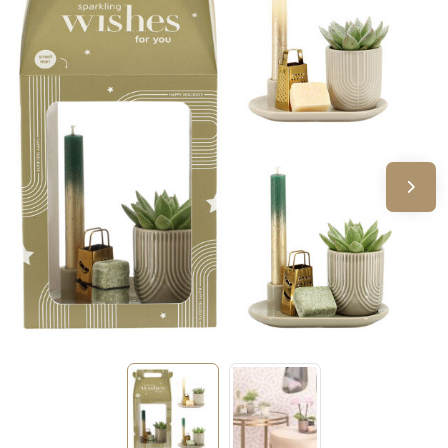
Sinterklaas
Verjaardagen
Voetbal, EK en WK
Voor de bouw
Zomergeschenken
Zomerpakketten