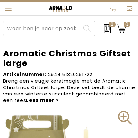
0
0
Relatiegeschenken
Beurs en Evenementen
Arnauld Kerstpakketten
Ons team
Sportkleding
Brievenbuspakketten
MijnEigenKadootje
Contact
Aromatic Christmas Giftset
large
Werkkleding
Carnaval
Blogs
Artikelnummer:
2944.51320261722
Kleding en textiel
Dag van de Zorg
Breng een vleugje kerstmagie met de Aromatic
Christmas Giftset large. Deze set biedt de charme
Tassen
Kerstartikelen
van een winterse succulent gecombineerd met
een fees
Kerstpakketten
Kraamcadeaus
Pasen