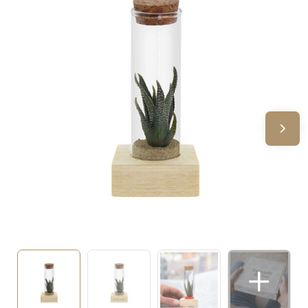
Sinterklaas
Verjaardagen
Voetbal, EK en WK
Voor de bouw
Zomergeschenken
Zomerpakketten