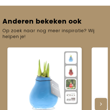
Anderen bekeken ook
Op zoek naar nog meer inspiratie? Wij
helpen je!