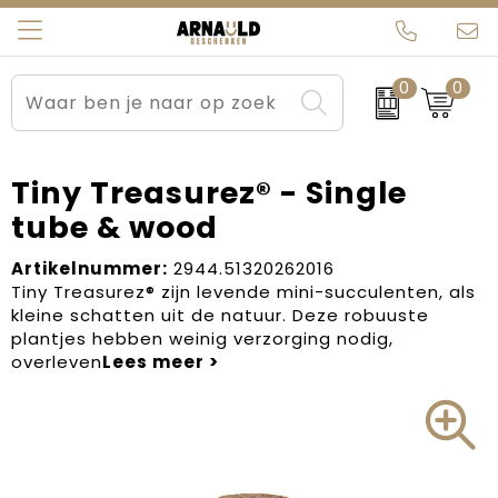
0
0
Relatiegeschenken
Beurs en Evenementen
Arnauld Kerstpakketten
Ons team
Sportkleding
Brievenbuspakketten
MijnEigenKadootje
Contact
Tiny Treasurez® - Single
tube & wood
Werkkleding
Carnaval
Blogs
Artikelnummer:
2944.51320262016
Kleding en textiel
Dag van de Zorg
Tiny Treasurez® zijn levende mini-succulenten, als
kleine schatten uit de natuur. Deze robuuste
Tassen
Kerstartikelen
plantjes hebben weinig verzorging nodig,
overleven
Kerstpakketten
Kraamcadeaus
Pasen