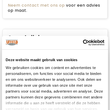
Neem contact met ons op
voor een advies
op maat.
Omschrijving
Tiny Treasurez® zijn levende mini-
succulenten, als kleine schatten uit de
natuur. Deze robuuste plantjes hebben weinig
Deze website maakt gebruik van cookies
verzorging nodig, overleven langdurige
We gebruiken cookies om content en advertenties te
droogte en blijven maanden- tot jarenlang
personaliseren, om functies voor social media te bieden
mooi; een krachtig symbool voor groei,
en om ons websiteverkeer te analyseren. Ook delen we
veerkracht en duurzaamheid.
informatie over uw gebruik van onze site met onze
Deze variant van de Tiny Treasurez® wordt
partners voor social media, adverteren en analyse. Deze
gepresenteerd in een klein glazen flesje,
partners kunnen deze gegevens combineren met andere
geplaatst op een houten standaard. Het
informatie die u aan ze heeft verstrekt of die ze hebben
flesje bevat levende mini-succulenten in een
verzameld op basis van uw gebruik van hun services.