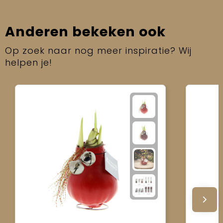
Anderen bekeken ook
Op zoek naar nog meer inspiratie? Wij
helpen je!