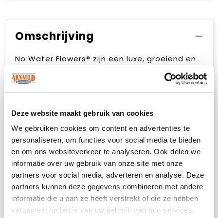
Omschrijving
No Water Flowers® zijn een luxe, groeiend en
bloeiend geschenk. De levende No Water
Flowers® staan bekend om de unieke
handgemaakte wax amaryllisbollen. Deze
speciaal geselecteerde en geteste
amaryllisbollen hebben genoeg energie
Deze website maakt gebruik van cookies
om zonder water te groeien en te bloeien.
We gebruiken cookies om content en advertenties te
Authentieke No Water Flowers® geven vrij
korte bloemstelen, vallen niet om en bloeien
personaliseren, om functies voor social media te bieden
gegarandeerd. Iedere No Water Flowers®
en om ons websiteverkeer te analyseren. Ook delen we
wordt zorgvuldig schoongemaakt en tot in
informatie over uw gebruik van onze site met onze
perfectie gewaxt. Dit geeft de bloembol een
partners voor social media, adverteren en analyse. Deze
eigentijdse en modieuze uitstraling.
partners kunnen deze gegevens combineren met andere
informatie die u aan ze heeft verstrekt of die ze hebben
Met het plaatsen van jouw logo of slogan op
verzameld op basis van uw gebruik van hun services.
de No Water Flowers® zul je bij vele relaties