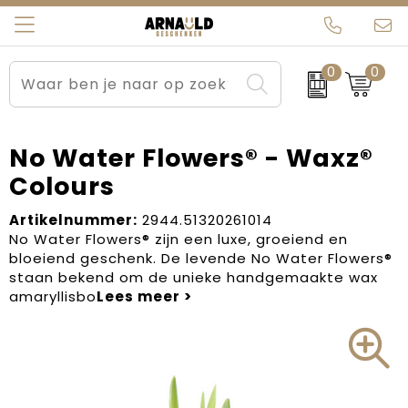
0
0
Relatiegeschenken
Beurs en Evenementen
Arnauld Kerstpakketten
Ons team
Sportkleding
Brievenbuspakketten
MijnEigenKadootje
Contact
No Water Flowers® - Waxz®
Colours
Werkkleding
Carnaval
Blogs
Artikelnummer:
2944.51320261014
Kleding en textiel
Dag van de Zorg
No Water Flowers® zijn een luxe, groeiend en
bloeiend geschenk. De levende No Water Flowers®
Tassen
Kerstartikelen
staan bekend om de unieke handgemaakte wax
amaryllisbo
Kerstpakketten
Kraamcadeaus
Pasen