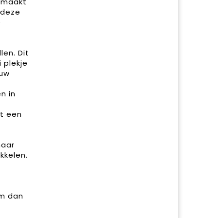
gemaakt
 deze
e
len. Dit
 plekje
ouw
n in
t een
maar
kkelen.
em dan