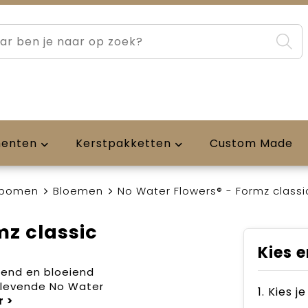
menten
Kerstpakketten
Custom Made
 bomen
Bloemen
No Water Flowers® - Formz classi
mz classic
Kies e
iend en bloeiend
 levende No Water
1. Kies j