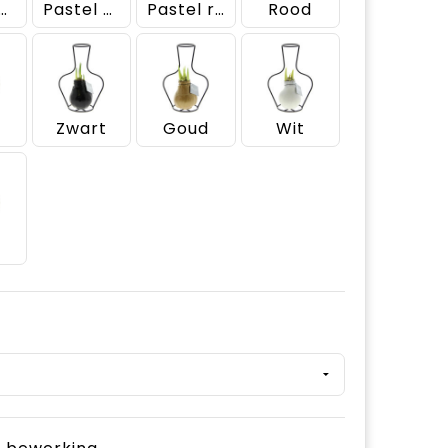
stel oranje
Pastel paars
Pastel roze
Rood
Zwart
Goud
Wit
r