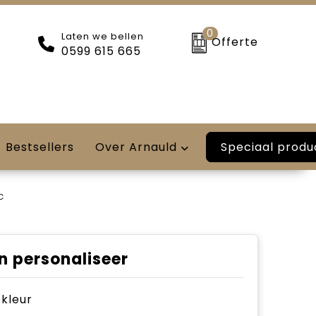
0
Laten we bellen
Offerte
0599 615 665
Speciaal produ
Bestsellers
Over Arnauld
c
n personaliseer
e kleur