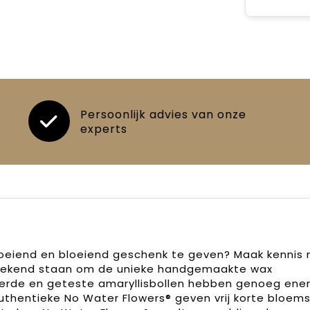
Persoonlijk advies van onze
experts
roeiend en bloeiend geschenk te geven? Maak kennis
 bekend staan om de unieke handgemaakte wax
teerde en geteste amaryllisbollen hebben genoeg ene
uthentieke No Water Flowers® geven vrij korte bloems