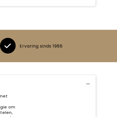
Ervaring sinds 1986
 met
rgie om
telen,