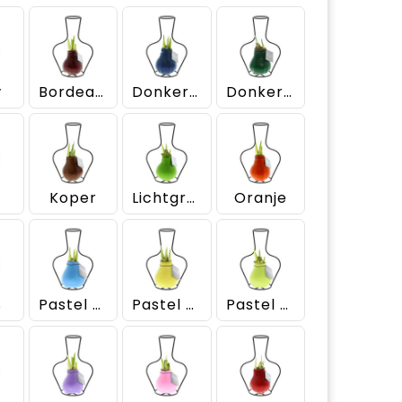
w
Bordeaux
Donkerblauw
Donkergroen
Koper
Lichtgroen
Oranje
s
Pastel blauw
Pastel geel
Pastel groen