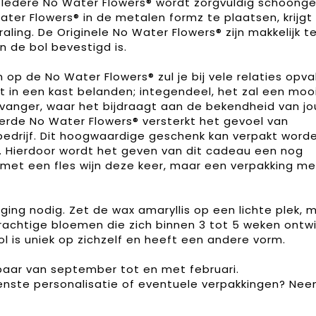
. Iedere No Water Flowers® wordt zorgvuldig schoon
ater Flowers® in de metalen formz te plaatsen, krijgt
aling. De Originele No Water Flowers® zijn makkelijk t
n de bol bevestigd is.
op de No Water Flowers® zul je bij vele relaties opval
 in een kast belanden; integendeel, het zal een mooi
ntvanger, waar het bijdraagt aan de bekendheid van j
erde No Water Flowers® versterkt het gevoel van
edrijf. Dit hoogwaardige geschenk kan verpakt worde
. Hierdoor wordt het geven van dit cadeau een nog
met een fles wijn deze keer, maar een verpakking me
ing nodig. Zet de wax amaryllis op een lichte plek, 
prachtige bloemen die zich binnen 3 tot 5 weken ontwi
ol is uniek op zichzelf en heeft een andere vorm.
kbaar van september tot en met februari.
enste personalisatie of eventuele verpakkingen? Ne