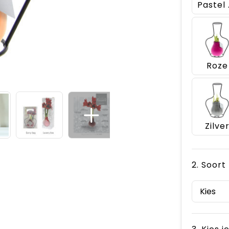
Pa
Roze
Zilve
2. Soort