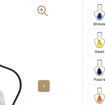
Blau
Geel
Paar