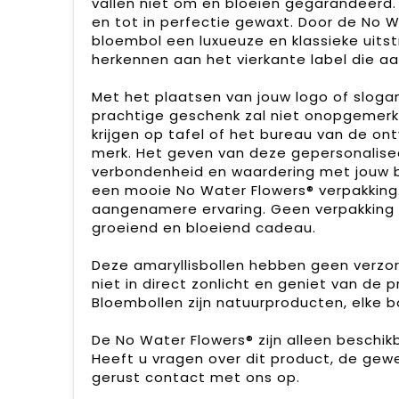
vallen niet om en bloeien gegarandeerd
en tot in perfectie gewaxt. Door de No W
bloembol een luxueuze en klassieke uitstr
herkennen aan het vierkante label die aa
Met het plaatsen van jouw logo of slogan 
prachtige geschenk zal niet onopgemerkt
krijgen op tafel of het bureau van de o
merk. Het geven van deze gepersonalise
verbondenheid en waardering met jouw b
een mooie No Water Flowers® verpakking
aangenamere ervaring. Geen verpakking 
groeiend en bloeiend cadeau.
Deze amaryllisbollen hebben geen verzorg
niet in direct zonlicht en geniet van de 
Bloembollen zijn natuurproducten, elke b
De No Water Flowers® zijn alleen beschi
Heeft u vragen over dit product, de gew
gerust contact met ons op.