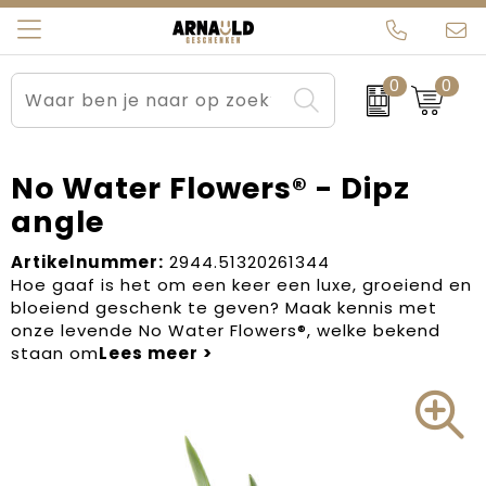
0
0
Relatiegeschenken
Beurs en Evenementen
Arnauld Kerstpakketten
Ons team
Sportkleding
Brievenbuspakketten
MijnEigenKadootje
Contact
No Water Flowers® - Dipz
angle
Werkkleding
Carnaval
Blogs
Artikelnummer:
2944.51320261344
Kleding en textiel
Dag van de Zorg
Hoe gaaf is het om een keer een luxe, groeiend en
bloeiend geschenk te geven? Maak kennis met
Tassen
Kerstartikelen
onze levende No Water Flowers®, welke bekend
staan om
Kerstpakketten
Kraamcadeaus
Pasen