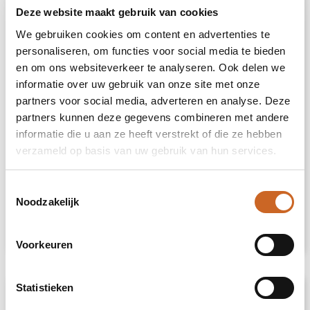
Deze website maakt gebruik van cookies
gebruik er ook nog uit te halen is.
We gebruiken cookies om content en advertenties te
Deze amaryllisbollen hebben geen verzorging
personaliseren, om functies voor social media te bieden
nodig. Zet de wax amaryllis op een lichte plek,
en om ons websiteverkeer te analyseren. Ook delen we
maar niet in direct zonlicht en geniet van de
informatie over uw gebruik van onze site met onze
prachtige bloemen die zich binnen 3 tot 5
weken ontwikkelen. Bloembollen zijn
partners voor social media, adverteren en analyse. Deze
natuurproducten, elke bol is uniek op zichzelf
partners kunnen deze gegevens combineren met andere
en heeft een andere vorm.
informatie die u aan ze heeft verstrekt of die ze hebben
verzameld op basis van uw gebruik van hun services.
De No Water Flowers® zijn alleen beschikbaar
van september tot en met februari.
Heeft u vragen over dit product, de
Toestemmingsselectie
gewenste personalisatie of eventuele
Noodzakelijk
verpakkingen? Neem dan gerust contact met
ons op.
Voorkeuren
Statistieken
Specificaties