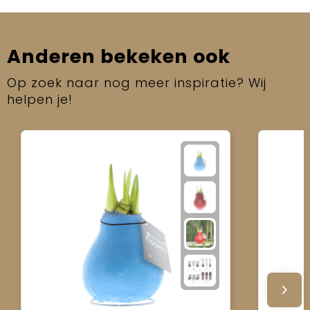
Anderen bekeken ook
Op zoek naar nog meer inspiratie? Wij
helpen je!