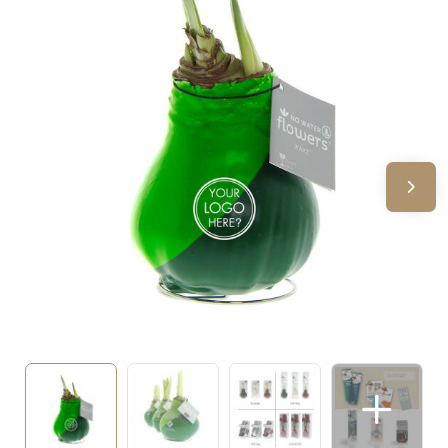
Sinterklaas
Verjaardagen
Voetbal, EK en WK
Voor de bouw
Zomergeschenken
Zomerpakketten