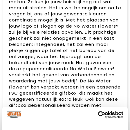
maken. Zo kun je jouw huisstijl nog net wat
meer uitstralen. Het is wel belangrijk om na te
vragen bij ons of jouw gewenste kleuren
combinatie mogelijk is. Met het plaatsen van
jouw logo of slogan op de No Water Flowers®
zul je bij vele relaties opvallen. Dit prachtige
geschenk zal niet onopgemerkt in een kast
belanden; integendeel, het zal een mooi
plekje krijgen op tafel of het bureau van de
ontvanger, waar het bijdraagt aan de
bekendheid van jouw merk. Het geven van
deze gepersonaliseerde No Water Flowers®
versterkt het gevoel van verbondenheid en
waardering met jouw bedrijf. De No Water
Flowers® kan verpakt worden in een passende
FSC gecertificeerde giftbox, dit maakt het
weggeven natuurlijk extra leuk. Ook kan deze
giftbox gepersonaliseerd worden met
achterkaart helemaal in jouw stijl. Zo kan je
jouw kerstgroet, huisstijl of boodschap extra
goed overbrengen. Dit is een losse kaart, die
perfect in de giftbox valt, maar dus na