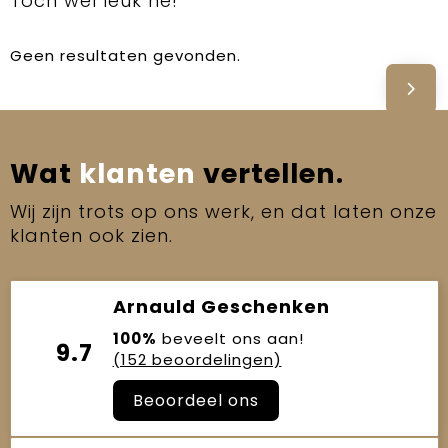
Toch wel leuk hé!
Geen resultaten gevonden.
Wat
klanten
vertellen.
Wij zijn trots op ons werk, en dat laten onze
klanten ook zien.
Arnauld Geschenken
100%
beveelt ons aan!
9.7
(152 beoordelingen)
Beoordeel ons