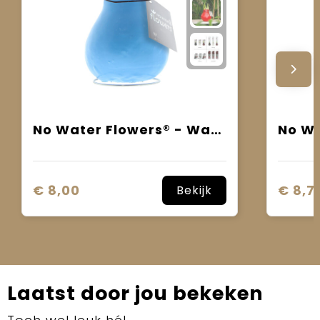
No Water Flowers® - Waxz® Colours
€ 8,00
€ 8,7
Bekijk
Laatst door jou bekeken