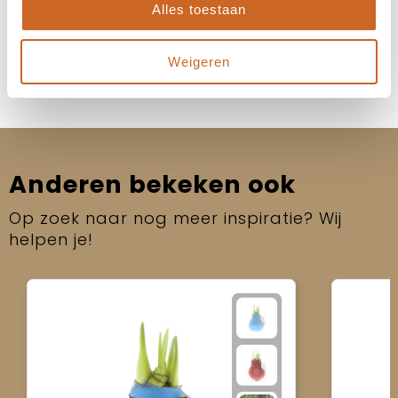
Alles toestaan
Neem contact op
Weigeren
Anderen bekeken ook
Op zoek naar nog meer inspiratie? Wij
helpen je!