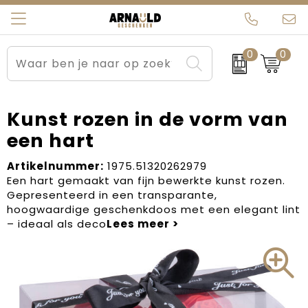
0
0
Relatiegeschenken
Beurs en Evenementen
Arnauld Kerstpakketten
Ons team
Sportkleding
Brievenbuspakketten
MijnEigenKadootje
Contact
Kunst rozen in de vorm van
een hart
Werkkleding
Carnaval
Blogs
Artikelnummer:
1975.51320262979
Kleding en textiel
Dag van de Zorg
Een hart gemaakt van fijn bewerkte kunst rozen.
Gepresenteerd in een transparante,
Tassen
Kerstartikelen
hoogwaardige geschenkdoos met een elegant lint
– ideaal als deco
Kerstpakketten
Kraamcadeaus
Pasen