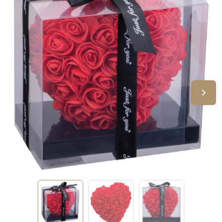
Sinterklaas
Verjaardagen
Voetbal, EK en WK
Voor de bouw
Zomergeschenken
Zomerpakketten