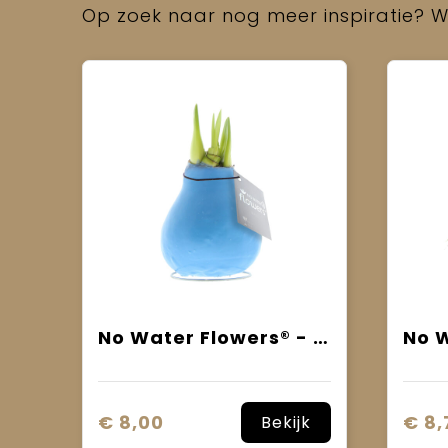
Op zoek naar nog meer inspiratie? Wi
No Water Flowers® - Waxz® Colours
€ 8,00
€ 8,
Bekijk