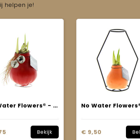
j helpen je!
No Water Flowers® - Jingle Bellz
75
€ 9,50
Bekijk
Be