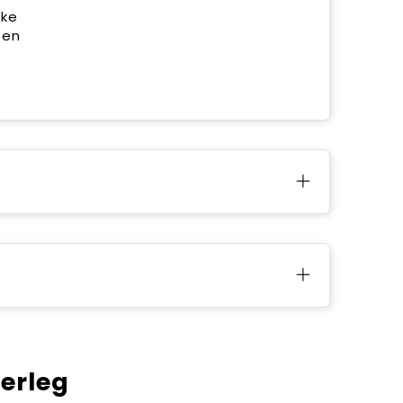
jke
 en
verleg