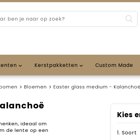
menten
Kerstpakketten
Custom Made
 bomen
Bloemen
Easter glass medium - Kalancho
Kalanchoë
Kies e
henken, ideaal om
om de lente op een
1. Soort