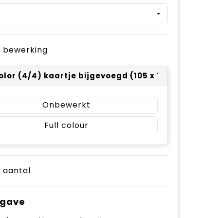
je bewerking
color (4/4) kaartje bijgevoegd (105 x 148)
Onbewerkt
Full colour
e aantal
pgave