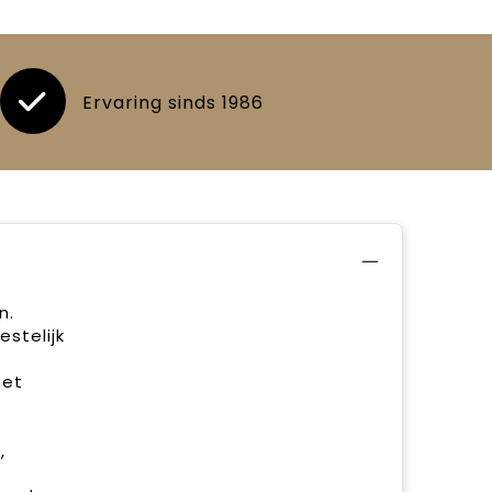
Ervaring sinds 1986
n.
stelijk
met
,