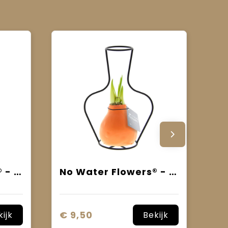
No Water Flowers® - Formz modern
No Water Flowers® - Formz classic
€ 9,50
kijk
Bekijk