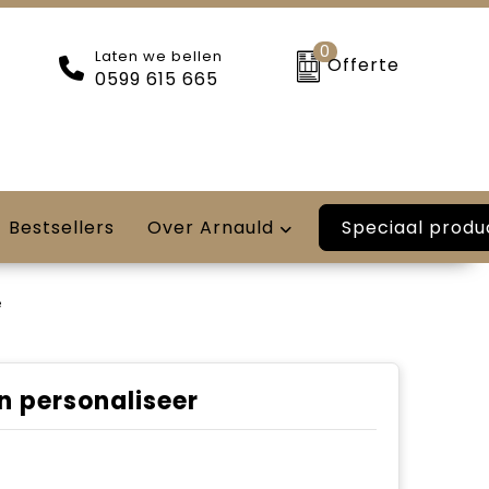
0
Laten we bellen
Offerte
0599 615 665
Speciaal produ
Bestsellers
Over Arnauld
ë
n personaliseer