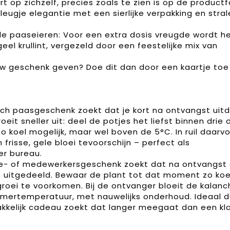
t op zichzelf, precies zoals te zien is op de productf
n vleugje elegantie met een sierlijke verpakking en stra
ade paaseieren: Voor een extra dosis vreugde wordt h
geel krullint, vergezeld door een feestelijke mix van
ouw geschenk geven? Doe dit dan door een kaartje toe
isch paasgeschenk zoekt dat je kort na ontvangst uitd
oeit sneller uit: deel de potjes het liefst binnen drie
zo koel mogelijk, maar wel boven de 5°C. In ruil daarv
frisse, gele bloei tevoorschijn – perfect als
er bureau.
tie- of medewerkersgeschenk zoekt dat na ontvangst
t uitgedeeld. Bewaar de plant tot dat moment zo koe
groei te voorkomen. Bij de ontvanger bloeit de kalan
kamertemperatuur, met nauwelijks onderhoud. Ideaal 
kkelijk cadeau zoekt dat langer meegaat dan een kl