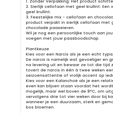
1. Zonder Verpakking: Het product schitter
2. Sierlijk cellofaan met geel krullint: Ee
geel krullint.
3. Feestelijke mix - cellofaan en chocol
product verpakt in sierlijk cellofaan met 
chocolade paaseieren.
Wil je nog een persoonlijke touch aan j
voegen met jouw paasboodschap.
Plantkeuze
Kies voor een Narcis als je een echt typ
De narcis is namelijk wat gevoeliger en gr
na levering uit en bewaar ze tot die tijd 
tovert de narcis in één à twee weken een 
seizoensattentie of vrolijk accent op ied
Kies voor een Kalanchoë als je een rela
even kan blijven staan voordat het word
mogelijk, maar wel boven de 8°C, om uit
vervolgens drie tot vier weken door bij 
wanneer je een duurzaam, sterk en gema
bos bloemen.