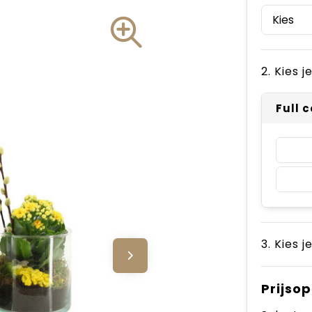
2. Kies 
Full 
3. Kies j
Prijso