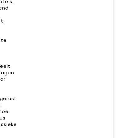
oto's.
lend
et
 te
eelt.
 dagen
oor
 gerust
l
choë
dus
assieke