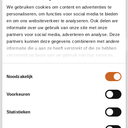
No Water Flowers® - Dipz straight
We gebruiken cookies om content en advertenties te
personaliseren, om functies voor social media te bieden
en om ons websiteverkeer te analyseren. Ook delen we
€ 9,00
Bekijk
informatie over uw gebruik van onze site met onze
partners voor social media, adverteren en analyse. Deze
partners kunnen deze gegevens combineren met andere
informatie die u aan ze heeft verstrekt of die ze hebben
verzameld op basis van uw gebruik van hun services.
Toestemmingsselectie
Noodzakelijk
Voorkeuren
Statistieken