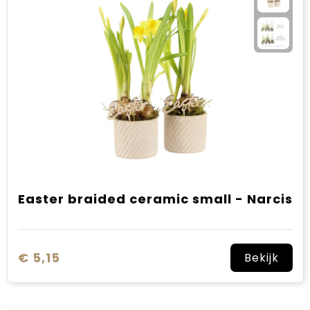
Sinterklaas
Verjaardagen
Voetbal, EK en WK
Voor de bouw
Zomergeschenken
Zomerpakketten
Easter braided ceramic small - Narcis
€ 5,15
Bekijk