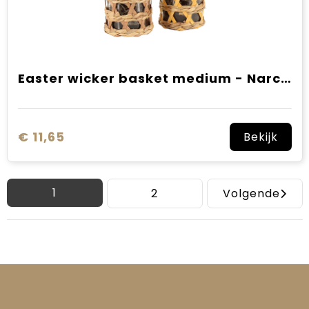
Easter wicker basket medium - Narcis
€ 11,65
Bekijk
1
2
Volgende