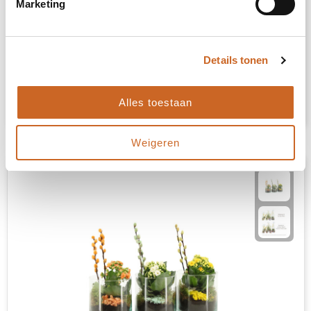
Marketing
Easter glass medium - Narcis
Details tonen
€ 9,15
Bekijk
Alles toestaan
Weigeren