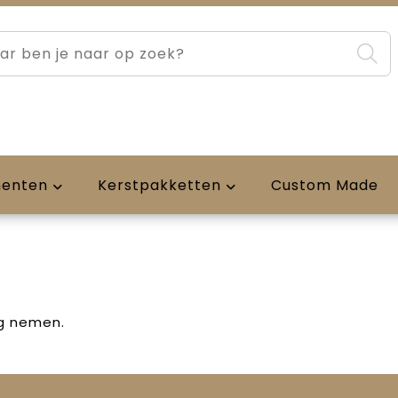
menten
Kerstpakketten
Custom Made
ng nemen.