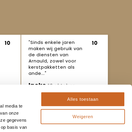
"Sinds enkele jaren
10
10
maken wij gebruik van
de diensten van
Arnauld, zowel voor
kerstpakketten als
ande..."
Ineke
16 oktober
2025
Alles toestaan
al media te
 van onze
Weigeren
deze gegevens
 op basis van