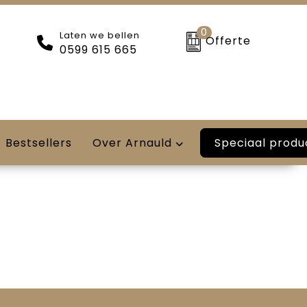
0
Laten we bellen
Offerte
0599 615 665
Speciaal produ
Bestsellers
Over Arnauld