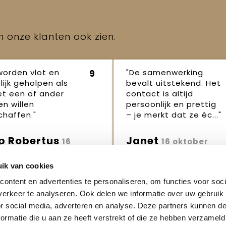
en onze klanten ook zien.
worden vlot en
"De samenwerking
9
lijk geholpen als
bevalt uitstekend. Het
et een of ander
contact is altijd
n willen
persoonlijk en prettig
haffen."
– je merkt dat ze éc..."
p Robertus
Janet
16
16 oktober
ber 2025
2025
ik van cookies
ontent en advertenties te personaliseren, om functies voor soci
erkeer te analyseren. Ook delen we informatie over uw gebruik
or social media, adverteren en analyse. Deze partners kunnen 
ormatie die u aan ze heeft verstrekt of die ze hebben verzameld