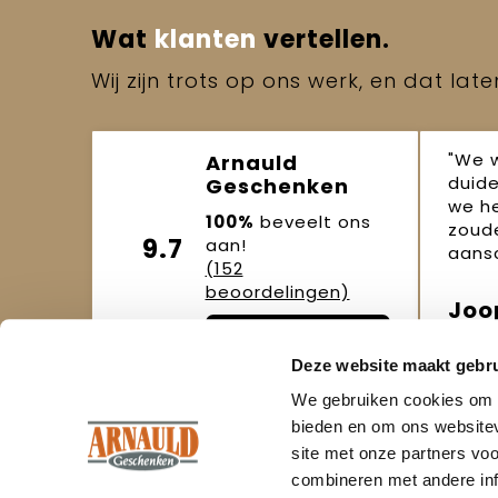
Wat
klanten
vertellen.
Wij zijn trots op ons werk, en dat lat
"We 
Arnauld
duide
Geschenken
we h
100%
beveelt ons
zoude
9.7
aan!
aansc
(152
beoordelingen)
Joo
Beoordeel ons
okto
Deze website maakt gebru
We gebruiken cookies om c
bieden en om ons websitev
site met onze partners vo
combineren met andere inf